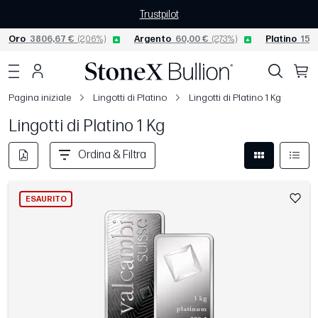
Trustpilot
Oro
3806,67 €
(2,06%)
Argento
60,00 €
(2,73%)
Platino
1565
Pagina iniziale
Lingotti di Platino
Lingotti di Platino 1 Kg
Lingotti di Platino 1 Kg
Ordina & Filtra
ESAURITO