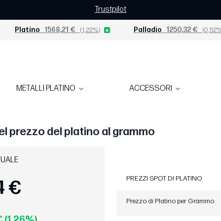
Trustpilot
Platino
1568,21 €
(1,22%)
Palladio
1250,32 €
(0,52%
METALLI PLATINO
ACCESSORI
el prezzo del platino al grammo
TUALE
PREZZI SPOT DI PLATINO
4 €
Prezzo di Platino per Grammo
€ (1,26%)