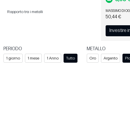
MASSIMO DI OG
Rapporto tra i metalli
50,44 €
Investire i
PERIODO
METALLO
1 giorno
1 mese
1 Anno
Tutto
Oro
Argento
Pl