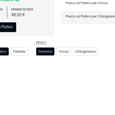
Prezzo di Platino per Oncia
GI
MINIMO DI OGGI
48,02 €
Prezzo di Platino per Chilogra
n Platino
PESO
atino
Palladio
Grammo
Oncia
Chilogrammo