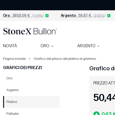
Oro
3802,09 €
(1,94%)
Argento
59,87 €
(2,50%)
NOVITÀ
ORO
ARGENTO
Pagina iniziale
Grafico del prezzo del platino al grammo
Grafico d
GRAFICI DEI PREZZI
Oro
PREZZO AT
Argento
50,4
Platino
Palladio
0,63 