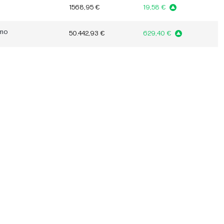
1568,95 €
19,58 €
mmo
50.442,93 €
629,40 €