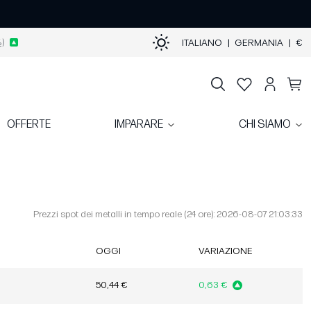
)
ITALIANO
|
GERMANIA
|
€
OFFERTE
IMPARARE
CHI SIAMO
Prezzi spot dei metalli in tempo reale (24 ore): 2026-08-07 21:03:33
OGGI
VARIAZIONE
50,44 €
0,63 €