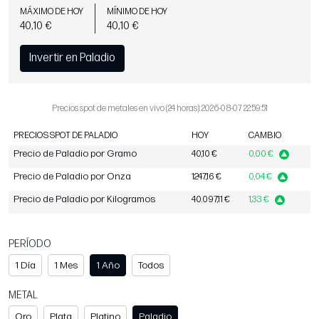
MÁXIMO DE HOY
MÍNIMO DE HOY
40,10 €
40,10 €
Invertir en Paladio
Precios spot de metales en vivo (24 horas): 2026-08-07 22:59:51
PRECIOS SPOT DE PALADIO
HOY
CAMBIO
Precio de Paladio por Gramo
40,10 €
0,00 €
Precio de Paladio por Onza
1247,16 €
0,04 €
Precio de Paladio por Kilogramos
40.097,11 €
1,33 €
PERÍODO
1 Día
1 Mes
1 Año
Todos
METAL
Oro
Plata
Platino
Paladio