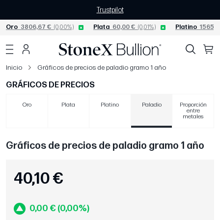
Trustpilot
Oro
3806,67 €
(0,00%)
Plata
60,00 €
(0,01%)
Platino
1565,0
Inicio
Gráficos de precios de paladio gramo 1 año
GRÁFICOS DE PRECIOS
Oro
Plata
Platino
Paladio
Proporción
entre
metales
Gráficos de precios de paladio gramo 1 año
40,10 €
0,00 € (0,00%)