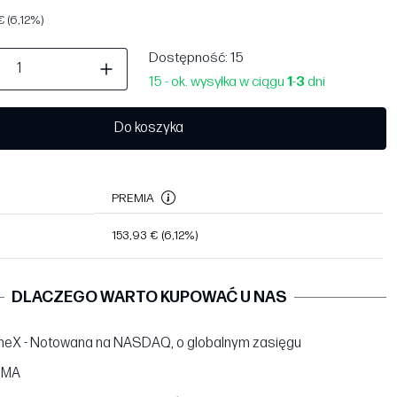
 (6,12%)
Dostępność
: 15
15 - ok. wysyłka w ciągu
1
-
3
dni
Do koszyka
PREMIA
153,93 €
(6,12%)
DLACZEGO WARTO KUPOWAĆ U NAS
neX - Notowana na NASDAQ, o globalnym zasięgu
BMA