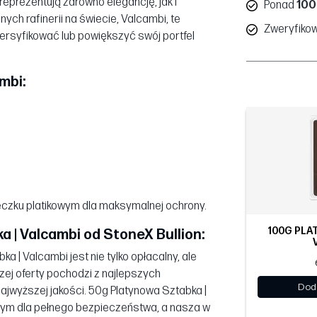
reprezentują zarówno elegancję, jak i
Ponad
100
ch rafinerii na świecie, Valcambi, te
Zweryfiko
ersyfikować lub powiększyć swój portfel
mbi:
czku platikowym dla maksymalnej ochrony.
100G PLA
 | Valcambi od StoneX Bullion:
 | Valcambi jest nie tylko opłacalny, ale
szej oferty pochodzi z najlepszych
Dod
ajwyższej jakości. 50g Platynowa Sztabka |
wym dla pełnego bezpieczeństwa, a nasza w