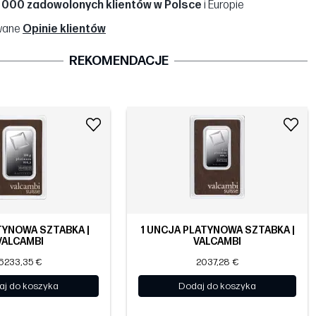
 000 zadowolonych klientów w Polsce
i Europie
wane
Opinie klientów
REKOMENDACJE
TYNOWA SZTABKA |
1 UNCJA PLATYNOWA SZTABKA |
VALCAMBI
VALCAMBI
6233,35 €
2037,28 €
aj do koszyka
Dodaj do koszyka