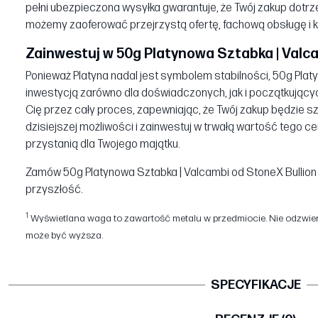
pełni ubezpieczona wysyłka gwarantuje, że Twój zakup dotrz
możemy zaoferować przejrzystą ofertę, fachową obsługę i k
Zainwestuj w 50g Platynowa Sztabka | Valca
Ponieważ Platyna nadal jest symbolem stabilności, 50g Plat
inwestycją zarówno dla doświadczonych, jak i początkujący
Cię przez cały proces, zapewniając, że Twój zakup będzie s
dzisiejszej możliwości i zainwestuj w trwałą wartość tego
przystanią dla Twojego majątku.
Zamów 50g Platynowa Sztabka | Valcambi od StoneX Bullion j
przyszłość.
1
Wyświetlana waga to zawartość metalu w przedmiocie. Nie odzwierc
może być wyższa.
SPECYFIKACJE