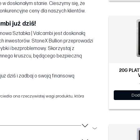
e w doskonałym stanie. Cieszymy się, że
onkurencyjne ceny dla naszych klientów.
mbi już dziś!
ynowa Sztabka | Valcambi jest doskonałą
ch inwestorów. StoneX Bullion przeprowadzi
zybki i bezproblemowy. Skorzystaj z
 cennego kruszcu, będącego bezpieczną
20G PLAT
uż dziś i zadbaj o swoją finansową
Dod
iedla ona rzeczywistej wagi produktu, która