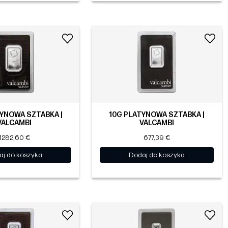
YNOWA SZTABKA |
10G PLATYNOWA SZTABKA |
VALCAMBI
VALCAMBI
1282,60 €
677,39 €
aj do koszyka
Dodaj do koszyka