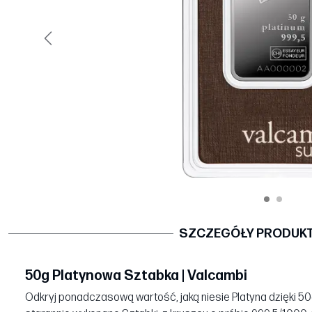
Poprzedni
SZCZEGÓŁY PRODUK
50g Platynowa Sztabka | Valcambi
Odkryj ponadczasową wartość, jaką niesie Platyna dzięki 50