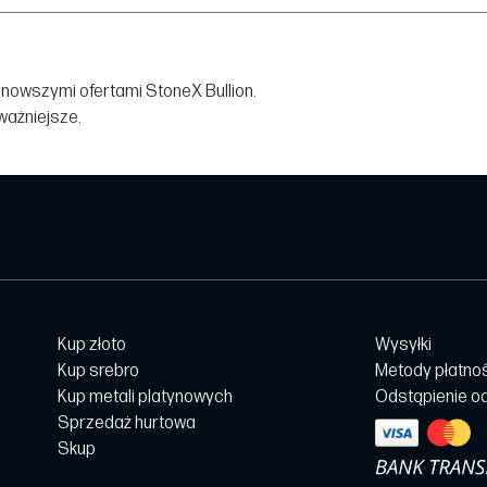
jnowszymi ofertami StoneX Bullion.
jważniejsze.
Kup złoto
Wysyłki
Kup srebro
Metody płatno
Kup metali platynowych
Odstąpienie o
Sprzedaż hurtowa
Skup