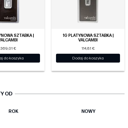
YNOWA SZTABKA |
1G PLATYNOWA SZTABKA |
VALCAMBI
VALCAMBI
369,01 €
114,81 €
aj do koszyka
Dodaj do koszyka
TY OD
ROK
NOWY