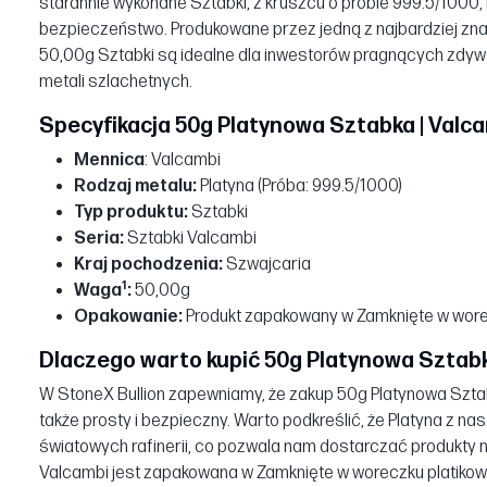
starannie wykonane Sztabki, z kruszcu o próbie 999.5/1000, 
bezpieczeństwo. Produkowane przez jedną z najbardziej znany
50,00g Sztabki są idealne dla inwestorów pragnących zdyw
metali szlachetnych.
Specyfikacja 50g Platynowa Sztabka | Valca
Mennica
: Valcambi
Rodzaj metalu:
Platyna (Próba: 999.5/1000)
Typ produktu:
Sztabki
Seria:
Sztabki Valcambi
Kraj pochodzenia:
Szwajcaria
1
Waga
:
50,00g
Opakowanie:
Produkt zapakowany w Zamknięte w wore
Dlaczego warto kupić 50g Platynowa Sztabka
W StoneX Bullion zapewniamy, że zakup 50g Platynowa Sztabka
także prosty i bezpieczny. Warto podkreślić, że Platyna z na
światowych rafinerii, co pozwala nam dostarczać produkty n
Valcambi jest zapakowana w Zamknięte w woreczku platiko