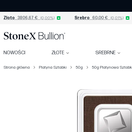
Złoto
3806,67 €
(0,00%)
Srebro
60,00 €
(0,01%)
NOWOŚCI
ZŁOTE
SREBRNE
Strona główna
Platyna Sztabki
50g
50g Platynowa Sztabk