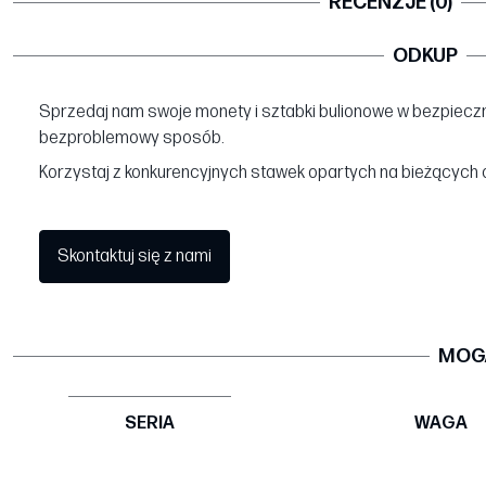
RECENZJE (0)
ODKUP
Sprzedaj nam swoje monety i sztabki bulionowe w bezpieczn
bezproblemowy sposób.
Korzystaj z konkurencyjnych stawek opartych na bieżących 
Skontaktuj się z nami
MOGĄ
SERIA
WAGA