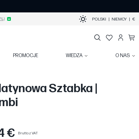
%)
POLSKI
|
NIEMCY
|
€
PROMOCJE
WIEDZA
O NAS
latynowa Sztabka |
mbi
4 €
Brutto z VAT