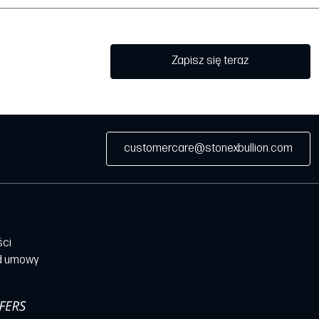
Zapisz się teraz
customercare@stonexbullion.com
ści
d umowy