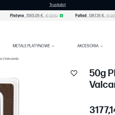
Trustpilot
Platyna
1565,09 €
(0,00%)
Pallad
1247,16 €
(0,00
METALE PLATYNOWE
AKCESORIA
a | Valcambi
50g P
Valca
3177,1