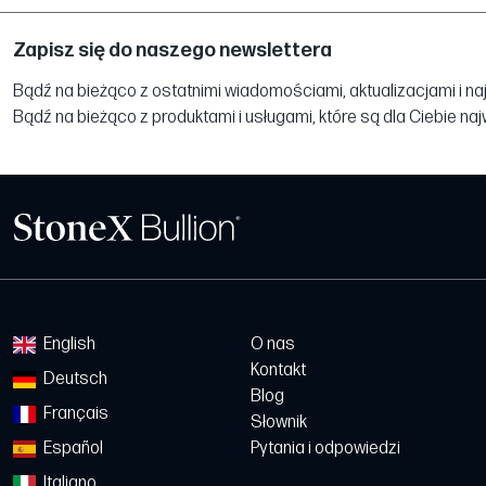
Zapisz się do naszego newslettera
Bądź na bieżąco z ostatnimi wiadomościami, aktualizacjami i na
Bądź na bieżąco z produktami i usługami, które są dla Ciebie na
English
O nas
Kontakt
Deutsch
Blog
Français
Słownik
Español
Pytania i odpowiedzi
Italiano