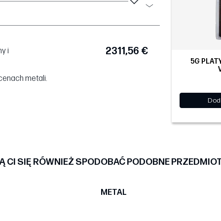
2311,56 €
y i
5G PLAT
cenach metali.
Dod
 CI SIĘ RÓWNIEŻ SPODOBAĆ PODOBNE PRZEDMIO
METAL