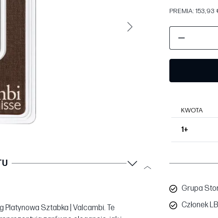
PREMIA: 153,93 €
Następny
KWOTA
1+
TU
Grupa Sto
Członek L
g Platynowa Sztabka | Valcambi. Te