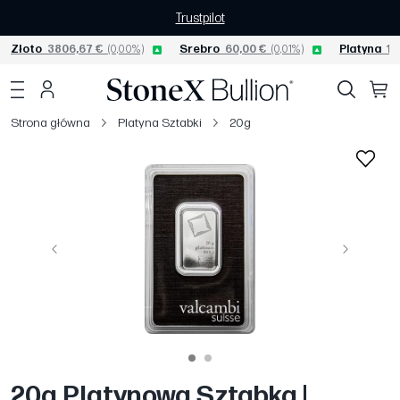
Trustpilot
Złoto
3806,67 €
(0,00%)
Srebro
60,00 €
(0,01%)
Platyna
15
Strona główna
Platyna Sztabki
20g
Poprzedni
Następny
20g Platynowa Sztabka |