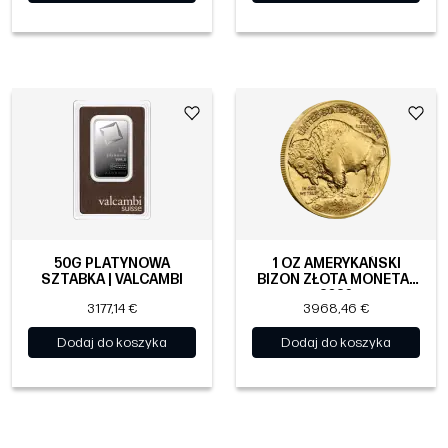
50G PLATYNOWA
1 OZ AMERYKAŃSKI
SZTABKA | VALCAMBI
BIZON ZŁOTA MONETA |
2026
3177,14 €
3968,46 €
Dodaj do koszyka
Dodaj do koszyka