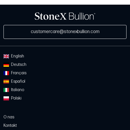
customercare@stonexbullion.com
English
Deutsch
Français
Español
Italiano
Polski
O nas
Kontakt