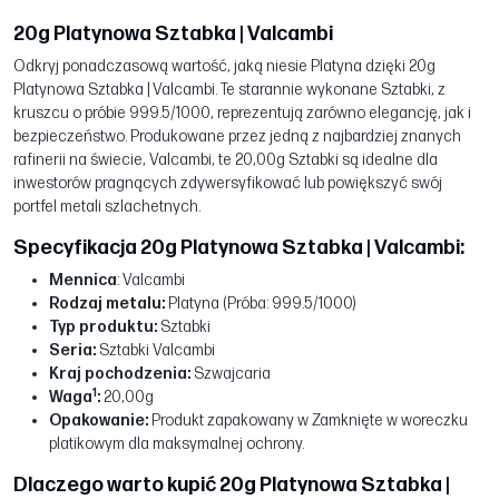
20g Platynowa Sztabka | Valcambi
Odkryj ponadczasową wartość, jaką niesie Platyna dzięki 20g
Platynowa Sztabka | Valcambi. Te starannie wykonane Sztabki, z
kruszcu o próbie 999.5/1000, reprezentują zarówno elegancję, jak i
bezpieczeństwo. Produkowane przez jedną z najbardziej znanych
rafinerii na świecie, Valcambi, te 20,00g Sztabki są idealne dla
inwestorów pragnących zdywersyfikować lub powiększyć swój
portfel metali szlachetnych.
Specyfikacja 20g Platynowa Sztabka | Valcambi:
Mennica
: Valcambi
Rodzaj metalu:
Platyna (Próba: 999.5/1000)
Typ produktu:
Sztabki
Seria:
Sztabki Valcambi
Kraj pochodzenia:
Szwajcaria
1
Waga
:
20,00g
Opakowanie:
Produkt zapakowany w Zamknięte w woreczku
platikowym dla maksymalnej ochrony.
Dlaczego warto kupić 20g Platynowa Sztabka |