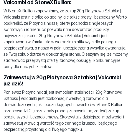
Valcambi od StoneX Bullion:
W StoneX Bullion zapewniamy, że zakup 20g Platynowa Sztabka |
Valcambi jest nie tylko opłacalny, ale także prosty i bezpieczny. Warto
podkreślić, że Platyna z naszej oferty pochodzi z najlepszych
światowych rafinerii, co pozwala nam dostarczać produkty
najwyższej jakości. 20g Platynowa Sztabka | Valcambi jest
zapakowana w Zamknięte w woreczku platikowym dla pełnego
bezpieczeństwa, a nasza w pełni ubezpieczona wysyłka gwarantuje,
że Twój zakup dotrze w doskonałym stanie. Cieszymy się, że możemy
zaoferować przejrzystą ofertę, fachową obsługę i konkurencyjne
ceny dla naszych klientów.
Zainwestuj w 20g Platynowa Sztabka | Valcambi
już dziś!
Ponieważ Platyna nadal jest symbolem stabilności, 20g Platynowa
Sztabka | Valcambi jest doskonałą inwestycją zarówno dla
doświadczonych, jak i początkujących inwestorów. StoneX Bullion
przeprowadzi Cię przez cały proces, zapewniając, że Twój zakup
będzie szybki i bezproblemowy. Skorzystaj z dzisiejszej możliwości i
zainwestuj w trwałą wartość tego cennego kruszcu, będącego
bezpieczną przystanią dla Twojego majątku.