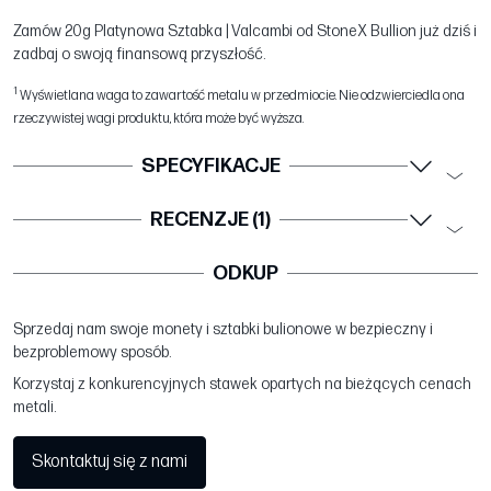
Zamów 20g Platynowa Sztabka | Valcambi od StoneX Bullion już dziś i
zadbaj o swoją finansową przyszłość.
1
Wyświetlana waga to zawartość metalu w przedmiocie. Nie odzwierciedla ona
rzeczywistej wagi produktu, która może być wyższa.
SPECYFIKACJE
RECENZJE (1)
ODKUP
Sprzedaj nam swoje monety i sztabki bulionowe w bezpieczny i
bezproblemowy sposób.
Korzystaj z konkurencyjnych stawek opartych na bieżących cenach
metali.
Skontaktuj się z nami