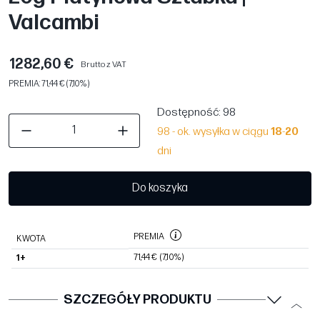
Valcambi
1282,60 €
Brutto z VAT
PREMIA: 71,44 € (7,10%)
Dostępność
: 98
98 - ok. wysyłka w ciągu
18
-
20
dni
Do koszyka
PREMIA
KWOTA
71,44 €
(7,10%)
1+
SZCZEGÓŁY PRODUKTU