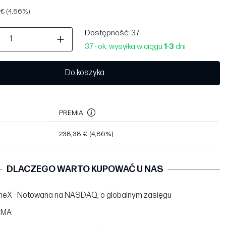
€ (4,86%)
Dostępność
: 37
37 - ok. wysyłka w ciągu
1
-
3
dni
Do koszyka
PREMIA
238,38 €
(4,86%)
DLACZEGO WARTO KUPOWAĆ U NAS
neX - Notowana na NASDAQ, o globalnym zasięgu
BMA