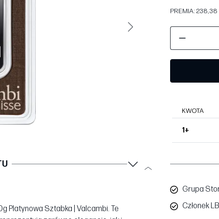
PREMIA: 238,38 
Następny
KWOTA
1+
TU
Grupa Sto
Członek L
0g Platynowa Sztabka | Valcambi. Te