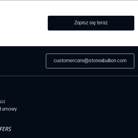
Zapisz się teraz
customercare@stonexbullion.com
ści
d umowy