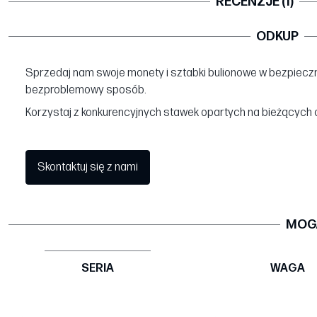
RECENZJE (1)
ODKUP
Sprzedaj nam swoje monety i sztabki bulionowe w bezpieczn
bezproblemowy sposób.
Korzystaj z konkurencyjnych stawek opartych na bieżących 
Skontaktuj się z nami
MOGĄ
SERIA
WAGA