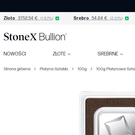
Złoto
3752,54 €
(1,87%)
Srebro
54,84 €
(2,31%)
NOWOŚCI
ZŁOTE
SREBRNE
Strona główna
Platyna Sztabki
100g
100g Platynowa Szta