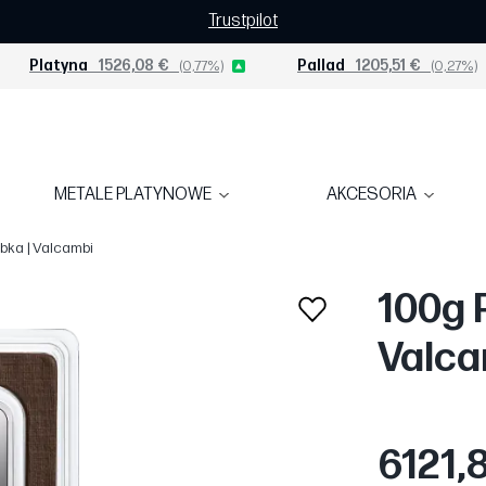
Trustpilot
Platyna
1526,08 €
(0,77%)
Pallad
1205,51 €
(0,27%)
METALE PLATYNOWE
AKCESORIA
bka | Valcambi
100g 
Valca
6121,