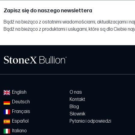
Zapisz się do naszego newslettera
Bądź na bieżąco z ostatnimi wiadomościami, aktualizacjami i na
Bądź na bieżąco z produktami i usługami, które są dla Ciebie na
English
O nas
Kontakt
Deutsch
Blog
Français
Słownik
Español
Pytania i odpowiedzi
Italiano