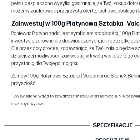
pełni ubezpieczona wysyłka gwarantuje, że Twój zakup dotrz
możemy zaoferować przejrzystą ofertę, fachową obsługę i k
Zainwestuj w 100g Platynowa Sztabka | Valca
Ponieważ Platyna nadal jest symbolem stabilności, 100g Pla
inwestycją zarówno dla doświadczonych, jak i początkujący
Cię przez cały proces, zapewniając, że Twój zakup będzie s
dzisiejszej możliwości i zainwestuj w trwałą wartość tego
przystanią dla Twojego majątku.
Zamów 100g Platynowa Sztabka | Valcambi od StoneX Bullion 
przyszłość.
1
Wyświetlana waga to zawartość metalu w przedmiocie. Nie odzwierc
może być wyższa.
SPECYFIKACJE