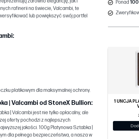
reprezentują zarówno elegancję, jak i
Ponad
100
ch rafinerii na świecie, Valcambi, te
Zweryfiko
wersyfikować lub powiększyć swój portfel
ambi:
czku platikowym dla maksymalnej ochrony.
1 UNCJA PL
a | Valcambi od StoneX Bullion:
a | Valcambi jest nie tylko opłacalny, ale
szej oferty pochodzi z najlepszych
Dod
ajwyższej jakości. 100g Platynowa Sztabka |
wym dla pełnego bezpieczeństwa, a nasza w