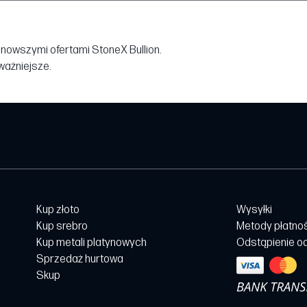
jnowszymi ofertami StoneX Bullion.
jważniejsze.
Kup złoto
Wysyłki
Kup srebro
Metody płatno
Kup metali platynowych
Odstąpienie o
Sprzedaż hurtowa
Skup