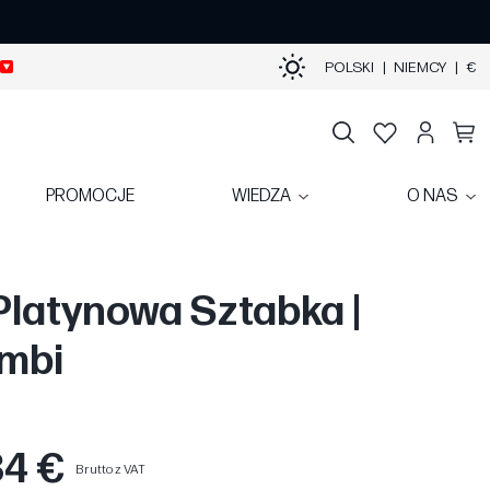
POLSKI
|
NIEMCY
|
€
PROMOCJE
WIEDZA
O NAS
Platynowa Sztabka |
mbi
84 €
Brutto z VAT