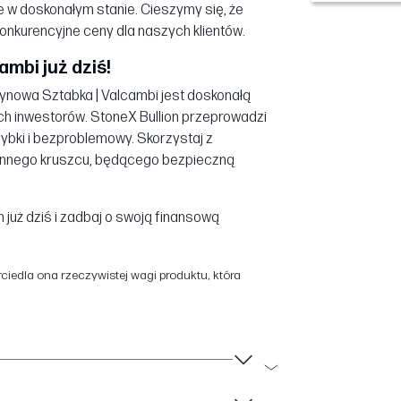
e w doskonałym stanie. Cieszymy się, że
onkurencyjne ceny dla naszych klientów.
mbi już dziś!
tynowa Sztabka | Valcambi jest doskonałą
ch inwestorów. StoneX Bullion przeprowadzi
zybki i bezproblemowy. Skorzystaj z
 cennego kruszcu, będącego bezpieczną
już dziś i zadbaj o swoją finansową
iedla ona rzeczywistej wagi produktu, która