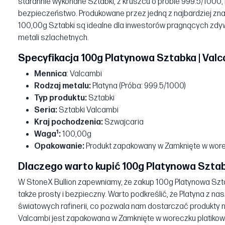
starannie wykonane Sztabki, z kruszcu o próbie 999.5/1000, 
bezpieczeństwo. Produkowane przez jedną z najbardziej znany
100,00g Sztabki są idealne dla inwestorów pragnących zdy
metali szlachetnych.
Specyfikacja 100g Platynowa Sztabka | Valc
Mennica
: Valcambi
Rodzaj metalu:
Platyna (Próba: 999.5/1000)
Typ produktu:
Sztabki
Seria:
Sztabki Valcambi
Kraj pochodzenia:
Szwajcaria
1
Waga
:
100,00g
Opakowanie:
Produkt zapakowany w Zamknięte w wore
Dlaczego warto kupić 100g Platynowa Sztabk
W StoneX Bullion zapewniamy, że zakup 100g Platynowa Sztabk
także prosty i bezpieczny. Warto podkreślić, że Platyna z na
światowych rafinerii, co pozwala nam dostarczać produkty n
Valcambi jest zapakowana w Zamknięte w woreczku platiko