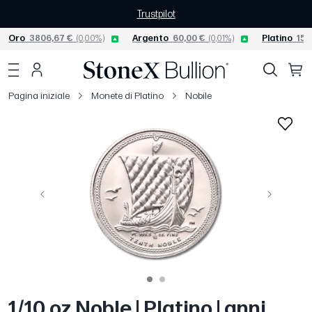
Trustpilot
Oro
3806,67 €
(0,00%)
Argento
60,00 €
(0,01%)
Platino
156
Pagina iniziale
Monete di Platino
Nobile
Precedente
Avanti
1/10 oz Noble | Platino | anni