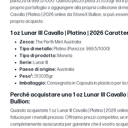
purezza di 999.5/1000. Questo pezzo pesa 31,1035gr ed è per
proprio portafoglio o aggiungere alla propria collezione di met
Cavallo | Platino | 2026 online da StoneX Bullion, si può essere
proprio acquisto.
1 oz Lunar III Cavallo | Platino | 2026 Caratte
Zecca:
The Perth Mint Australia
Tipo di metallo:
Platino (Purezza: 999.5/1000)
Tipo di prodotto:
Moneta
Serie:
Lunar III
Paese di origine:
Australia
1
Peso
:
31,1035gr
Imballaggio:
Consegnata in Capsula in plastica per la
Perché acquistare una 1 oz Lunar III Cavallo 
Bullion:
Quando acquistate 1 oz Lunar III Cavallo | Platino | 2026 onlin
fiducia per i metalli preziosi. Offriamo prezzi competitivi, un
completamente assicurata per garantire che il vostro acquist