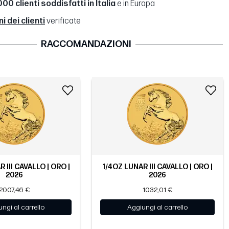
00 clienti soddisfatti in Italia
e in Europa
 dei clienti
verificate
RACCOMANDAZIONI
R III CAVALLO | ORO |
1/4OZ LUNAR III CAVALLO | ORO |
2026
2026
2007,46 €
1032,01 €
ngi al carrello
Aggiungi al carrello