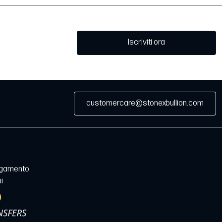
Iscriviti ora
customercare@stonexbullion.com
agamento
i