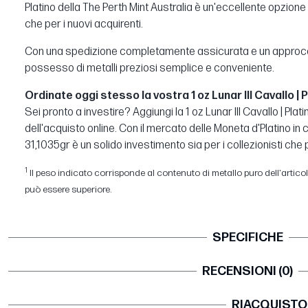
Platino della The Perth Mint Australia è un'eccellente opzione 
che per i nuovi acquirenti.
Con una spedizione completamente assicurata e un approccio 
possesso di metalli preziosi semplice e conveniente.
Ordinate oggi stesso la vostra 1 oz Lunar III Cavallo | P
Sei pronto a investire? Aggiungi la 1 oz Lunar III Cavallo | Plat
dell'acquisto online. Con il mercato delle Moneta d'Platino i
31,1035gr è un solido investimento sia per i collezionisti che pe
1
Il peso indicato corrisponde al contenuto di metallo puro dell'articolo.
può essere superiore.
SPECIFICHE
RECENSIONI (0)
RIACQUISTO