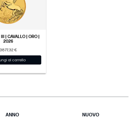
III | CAVALLO | ORO |
2026
3877,32 €
ngi al carrello
ANNO
NUOVO