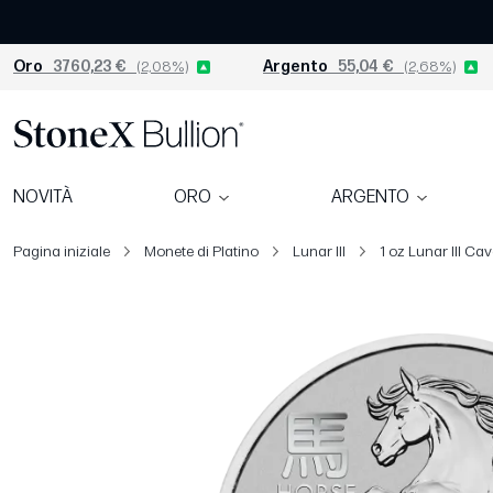
Oro
3760,23 €
(2,08%)
Argento
55,04 €
(2,68%)
NOVITÀ
ORO
ARGENTO
Pagina iniziale
Monete di Platino
Lunar III
1 oz Lunar III Cav