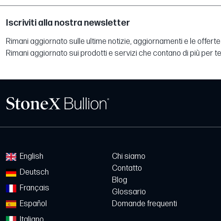
Iscriviti alla nostra newsletter
Rimani aggiornato sulle ultime notizie, aggiornamenti e le offerte 
Rimani aggiornato sui prodotti e servizi che contano di più per te
English
Chi siamo
Contatto
Deutsch
Blog
Français
Glossario
Español
Domande frequenti
Italiano