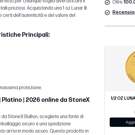
fetto per chiunque voglia diversificare il
Oltre
100.0
alli preziosi. Acquistando una 1 oz Lunar III
Recensioni
 certi dell'autenticità e del valore del
ristiche Principali:
 massima protezione.
1/2 OZ LUNA
| Platino | 2026 online da StoneX
e da StoneX Bullion, scegliete una fonte di
Aggiu
 imballaggio sicuro e una spedizione
o arrivi in modo sicuro. Questo prodotto in