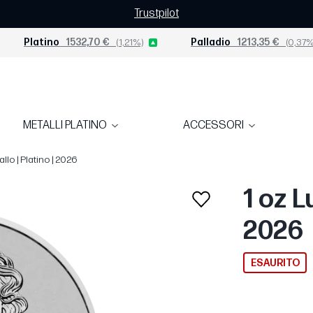
Trustpilot
Platino
1532,70 €
(1,21%)
Palladio
1213,35 €
(0,37%
METALLI PLATINO
ACCESSORI
allo | Platino | 2026
1 oz L
2026
ESAURITO