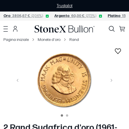
Trustpilot
Oro
3806,67 €
(2,06%)
Argento
60,00 €
(2,73%)
Platino
1565
Pagina iniziale
Monete d'oro
Rand
Precedente
Avanti
2 Rand Sudafrica d'oro (1961-