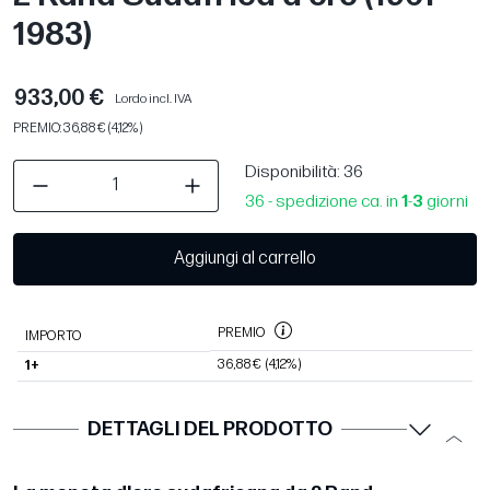
1983)
933,00 €
Lordo incl. IVA
PREMIO: 36,88 € (4,12%)
Disponibilità
: 36
36 - spedizione ca. in
1
-
3
giorni
Aggiungi al carrello
PREMIO
IMPORTO
36,88 €
(4,12%)
1+
DETTAGLI DEL PRODOTTO