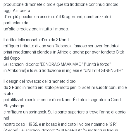
produzione di monete d'oro e questa tradizione continua ancora
oggi. A moneta
d’oro più popolare in assoluto è il Krugerrand, caratterizzato i
particolare da
un’alta circolazione in tutto il mondo.
Il dritto della moneta d'oro da 2 Rand
raffigura il ritratto di Jan van Riebeeck, famoso per aver fondato i
primi insediamenti olandesi in Africa e anche per aver fondato Città
del Capo.
Le iscrizioni dicono: "EENDRAG MAAK MAG" ("Unità è forza"
in Afrikaans) e la sua traduzione in inglese è "UNITY IS STRENGTH".
Il design del rovescio della moneta d'oro
da 2 Rand in realtà era stato pensato per i 5 Scellini sudafricani, ma è
stato
poi utilizzato per le monete d'oro Rand. È stato disegnato da Coert
Steynbergs
e raffigura un springbok. Sulla parte superiore si trova l’anno di conio:
nel
nostro caso il 1962, e in basso è indicato il valore nominale "2 R"
(2 Rand). Le iscrizioni dicono: "SUID-AFRIKA" (Sudafrica in lingua