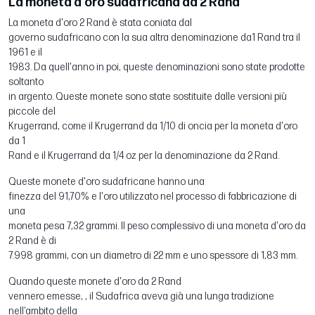
La moneta d'oro sudafricana da 2 Rand
La moneta d'oro 2 Rand è stata coniata dal
governo sudafricano con la sua altra denominazione da1 Rand tra il
1961 e il
1983. Da quell'anno in poi, queste denominazioni sono state prodotte
soltanto
in argento. Queste monete sono state sostituite dalle versioni più
piccole del
Krugerrand, come il Krugerrand da 1/10 di oncia per la moneta d'oro
da 1
Rand e il Krugerrand da 1/4 oz per la denominazione da 2 Rand.
Queste monete d'oro sudafricane hanno una
finezza del 91,70% e l'oro utilizzato nel processo di fabbricazione di
una
moneta pesa 7,32 grammi. Il peso complessivo di una moneta d'oro da
2 Rand è di
7.998 grammi, con un diametro di 22 mm e uno spessore di 1,83 mm.
Quando queste monete d'oro da 2 Rand
vennero emesse, , il Sudafrica aveva già una lunga tradizione
nell’ambito della