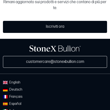
Rimani aggiornato sui prodotti e servizi che contano di più per
te.
Iscriviti ora
customercare@stonexbullion.com
English
Deutsch
Français
Español