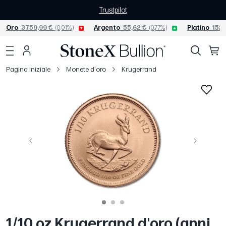
Trustpilot
Oro
3759,99 €
(0,01%)
Argento
55,62 €
(0,77%)
Platino
1523
Pagina iniziale
Monete d'oro
Krugerrand
Precedente
Avanti
1/10 oz Krugerrand d'oro (anni