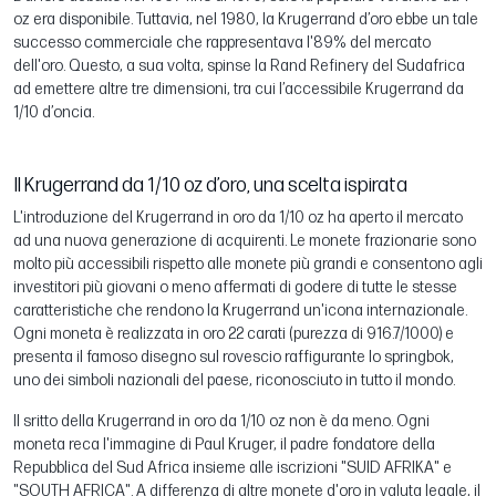
oz era disponibile. Tuttavia, nel 1980, la Krugerrand d’oro ebbe un tale
successo commerciale che rappresentava l'89% del mercato
dell'oro. Questo, a sua volta, spinse la Rand Refinery del Sudafrica
ad emettere altre tre dimensioni, tra cui l’accessibile Krugerrand da
1/10 d’oncia.
Il Krugerrand da 1/10 oz d’oro, una scelta ispirata
L'introduzione del Krugerrand in oro da 1/10 oz ha aperto il mercato
ad una nuova generazione di acquirenti. Le monete frazionarie sono
molto più accessibili rispetto alle monete più grandi e consentono agli
investitori più giovani o meno affermati di godere di tutte le stesse
caratteristiche che rendono la Krugerrand un'icona internazionale.
Ogni moneta è realizzata in oro 22 carati (purezza di 916.7/1000) e
presenta il famoso disegno sul rovescio raffigurante lo springbok,
uno dei simboli nazionali del paese, riconosciuto in tutto il mondo.
Il sritto della Krugerrand in oro da 1/10 oz non è da meno. Ogni
moneta reca l'immagine di Paul Kruger, il padre fondatore della
Repubblica del Sud Africa insieme alle iscrizioni "SUID AFRIKA" e
"SOUTH AFRICA". A differenza di altre monete d'oro in valuta legale, il