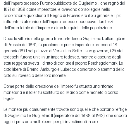
dell'Impero tedesco. Furono pubblicate da Guglielmo I, che regnò dal
1871 al 1888 come imperatore, e avevano corso legale nella
circolazione quotidiana. Il Regno di Prussia era il più grande e il più
influente stato unico dell'Impero tedesco, occupava due terzi
dell'area totale dell’impero e circa tre quinti della popolazione.
Dopo la vittoria nella guerra franco-tedesca Guglielmo I, allora già re
di Prussia dal 1861, fu proclamato primo imperatore tedesco il 18
gennaio 1871 nel palazzo di Versailles. Sotto il suo governo, i 25 stati
tedeschi furono uniti in un impero tedesco, mentre ciascuno degli
stati reggenti aveva il diritto di coniare il proprio Reichsgoldmark. Le
città libere di Brema, Amburgo e Lubecca coniarono lo stemma della
città sul rovescio delle loro monete.
Come parte della creazione dell'Impero fu attuata una riforma
monetaria e il Taler fu sostituito dal Marco come moneta a corso
legale.
Le monete più comunemente trovate sono quelle che portano l’effige
di Guglielmo I e Guglielmo II (imperatore dal 1888 al 1913), che ancora
oggi si prestano molto bene per gli investimenti in oro.