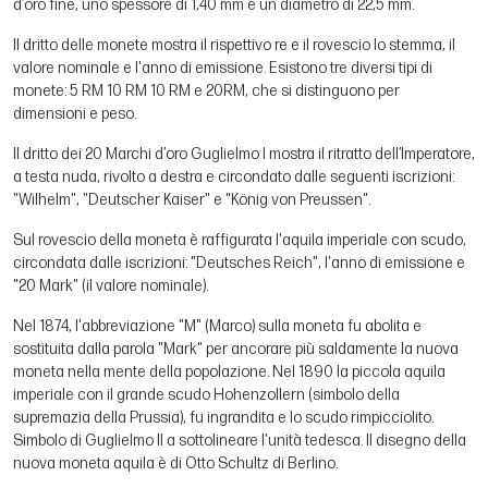
d’oro fine, uno spessore di 1,40 mm e un diametro di 22,5 mm.
Il dritto delle monete mostra il rispettivo re e il rovescio lo stemma, il
valore nominale e l'anno di emissione. Esistono tre diversi tipi di
monete: 5 RM 10 RM 10 RM e 20RM, che si distinguono per
dimensioni e peso.
Il dritto dei 20 Marchi d’oro Guglielmo I mostra il ritratto dell’Imperatore,
a testa nuda, rivolto a destra e circondato dalle seguenti iscrizioni:
"Wilhelm", "Deutscher Kaiser" e "König von Preussen".
Sul rovescio della moneta è raffigurata l'aquila imperiale con scudo,
circondata dalle iscrizioni: "Deutsches Reich", l'anno di emissione e
"20 Mark" (il valore nominale).
Nel 1874, l'abbreviazione "M" (Marco) sulla moneta fu abolita e
sostituita dalla parola "Mark" per ancorare più saldamente la nuova
moneta nella mente della popolazione. Nel 1890 la piccola aquila
imperiale con il grande scudo Hohenzollern (simbolo della
supremazia della Prussia), fu ingrandita e lo scudo rimpicciolito.
Simbolo di Guglielmo II a sottolineare l'unità tedesca. Il disegno della
nuova moneta aquila è di Otto Schultz di Berlino.