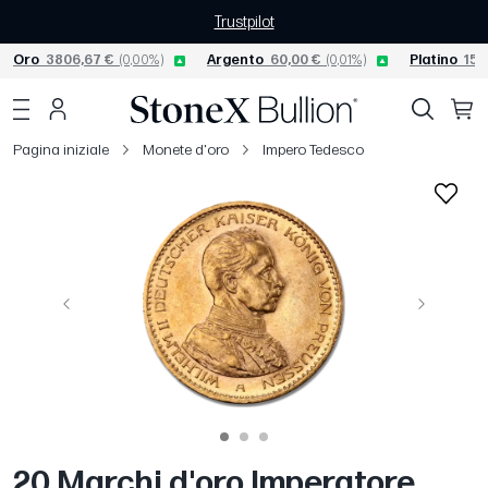
Trustpilot
Oro
3806,67 €
(0,00%)
Argento
60,00 €
(0,01%)
Platino
156
Pagina iniziale
Monete d'oro
Impero Tedesco
Precedente
Avanti
20 Marchi d'oro Imperatore