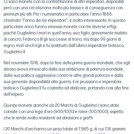
Ci sono monete con la contraffazione di altri imperatori, disponibili
però con una circolazione molto più bassa e di conseguenza con
premium più alti. Per i numismatici in particolare l'anno 1888,
chiamato "l'anno dei tre imperatori", è molto interessante. In questo
particolare anno furono emesse monete con tre diverse effigi,
poiché Guglielmo I morì in quell'anno, suo figlio, gravemente malato
di cancro, Federico III gli successe al trono, ma dopo 99 giorni di
regno, morì anch’egli e fu sostituito dall'ultimo imperatore tedesco,
Guglielmo II.
Nel novembre 1918, dopo la fine della prima guerra mondiale, che egli
stesso aveva innescato dalla sua ambizione di potenza mondiale,
dalla sua politica aggressiva contro le altre grandi potenze e dalla
sua generale disponibilità alla guerra, il re prussiano e imperatore
tedesco Guglielmo II fu costretto ad abdicare, portando così alla fine
dell'impero.
Queste monete storiche da 20 Marchi di Guglielmo I sono state
coniate con una lega d’oro (900/1000) e rame (100/1000), aspetto
che le rende molto resistenti ad abrasioni e graffi.
I 20 Marchi d’oro hanno un peso totale di 7,965 g, di cui 7,16 grammi