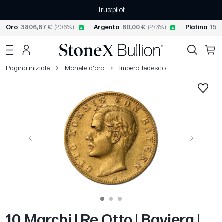
Trustpilot
Oro
3806,67 €
(2,06%)
Argento
60,00 €
(2,73%)
Platino
1565
Pagina iniziale
Monete d'oro
Impero Tedesco
Precedente
Avanti
10 Marchi | Re Otto | Baviera |