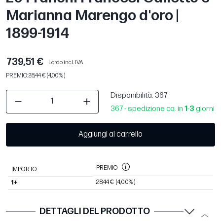
Marianna Marengo d'oro |
1899-1914
739,51 €
Lordo incl. IVA
PREMIO: 28,44 € (4,00%)
Disponibilità
: 367
367 - spedizione ca. in
1
-
3
giorni
Aggiungi al carrello
PREMIO
IMPORTO
28,44 €
(4,00%)
1+
DETTAGLI DEL PRODOTTO