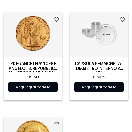
20 FRANCHI FRANCESE
CAPSULA PER MONETA -
ANGELO | 3. REPUBBLICA
DIAMETRO INTERNO 22
| MARENGO | ORO | 1871-
MM
739,51 €
0,50 €
1898
Aggiungi al carrello
Aggiungi al carrello