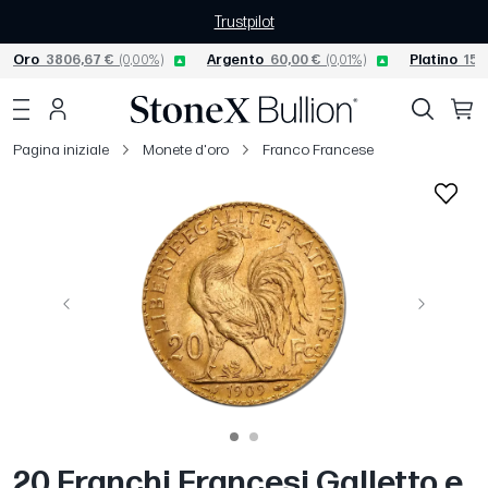
Trustpilot
Oro
3806,67 €
(0,00%)
Argento
60,00 €
(0,01%)
Platino
156
Pagina iniziale
Monete d'oro
Franco Francese
Precedente
Avanti
20 Franchi Francesi Galletto e