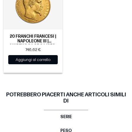
20 FRANCHI FRANCESI |
NAPOLEONE III |
MARENGO | ORO | 1853-
746,62 €
1860
Aggiungi al carrello
POTREBBERO PIACERTI ANCHE ARTICOLI SIMILI
DI
SERIE
PESO