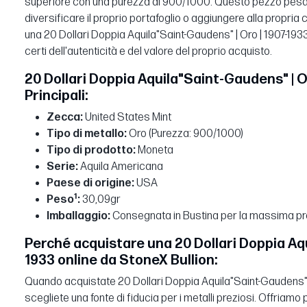
superiore con una purezza di 900/1000. Questo pezzo pesa 
diversificare il proprio portafoglio o aggiungere alla propria 
una 20 Dollari Doppia Aquila"Saint-Gaudens" | Oro | 1907-1933
certi dell'autenticità e del valore del proprio acquisto.
20 Dollari Doppia Aquila"Saint-Gaudens" | O
Principali:
Zecca:
United States Mint
Tipo di metallo:
Oro (Purezza: 900/1000)
Tipo di prodotto:
Moneta
Serie:
Aquila Americana
Paese di origine:
USA
1
Peso
:
30,09gr
Imballaggio:
Consegnata in Bustina per la massima pr
Perché acquistare una 20 Dollari Doppia Aqu
1933 online da StoneX Bullion:
Quando acquistate 20 Dollari Doppia Aquila"Saint-Gaudens" | 
scegliete una fonte di fiducia per i metalli preziosi. Offriamo