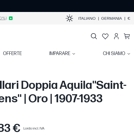
0%)
ITALIANO
|
GERMANIA
|
€
OFFERTE
IMPARARE
CHI SIAMO
llari Doppia Aquila"Saint-
ns" | Oro | 1907-1933
83 €
Lordo incl. IVA