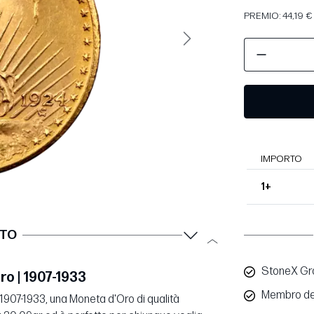
PREMIO: 44,19 € 
Avanti
IMPORTO
1+
TTO
StoneX Gro
ro | 1907-1933
Membro de
 1907-1933, una Moneta d'Oro di qualità