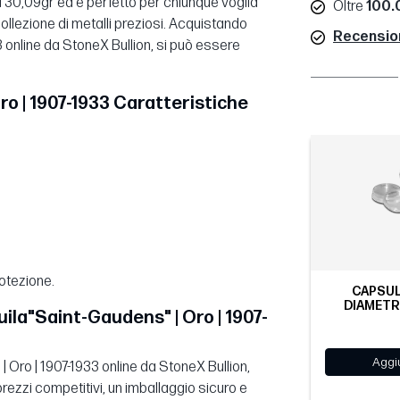
30,09gr ed è perfetto per chiunque voglia
Oltre
100.0
collezione di metalli preziosi. Acquistando
Recensioni
 online da StoneX Bullion, si può essere
ro | 1907-1933 Caratteristiche
otezione.
CAPSUL
DIAMETR
ila"Saint-Gaudens" | Oro | 1907-
Aggiu
Oro | 1907-1933 online da StoneX Bullion,
 prezzi competitivi, un imballaggio sicuro e