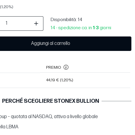
(1,20%)
Disponibilità
: 14
14 - spedizione ca. in
1
-
3
giorni
Aggiungi al carrello
PREMIO
44,19 €
(1,20%)
PERCHÉ SCEGLIERE STONEX BULLION
up – quotata al NASDAQ, attiva a livello globale
lla LBMA