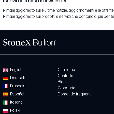
Iscriviti alla nostra newsletter
Rimani aggiornato sulle ultime notizie, aggiornamenti e le offerte 
Rimani aggiornato sui prodotti e servizi che contano di più per te
English
Chi siamo
Contatto
Deutsch
Blog
Français
Glossario
Español
Domande frequenti
Italiano
Polski