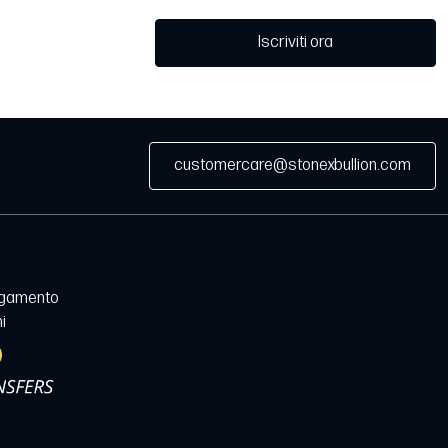
Iscriviti ora
customercare@stonexbullion.com
agamento
i