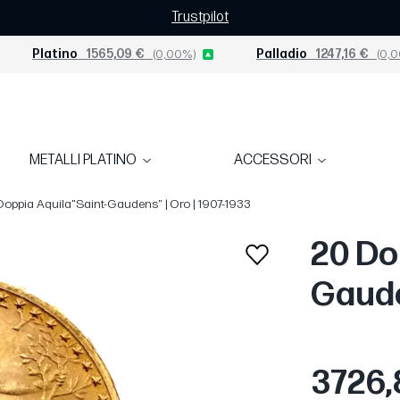
Trustpilot
Platino
1565,09 €
(0,00%)
Palladio
1247,16 €
(0,0
METALLI PLATINO
ACCESSORI
 Doppia Aquila"Saint-Gaudens" | Oro | 1907-1933
20 Do
Gaude
3726,