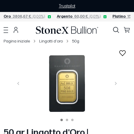
Trustpilot
Oro
3806,67 €
(0,00%)
Argento
60,00 €
(0,01%)
Platino
156
Pagina iniziale
Lingotti d'oro
50g
Precedente
Avanti
50 gr Lingotto d'Oro |