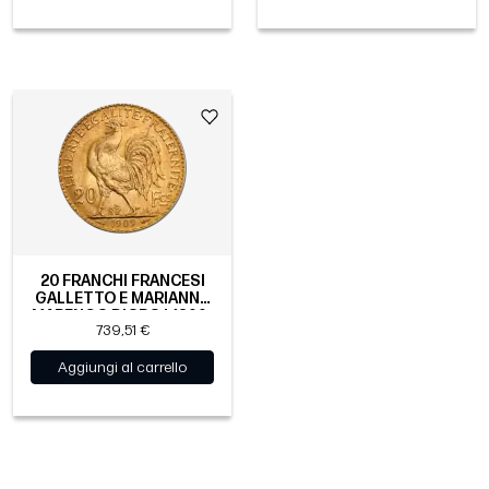
20 FRANCHI FRANCESI
GALLETTO E MARIANNA
MARENGO D'ORO | 1899-
739,51 €
1914
Aggiungi al carrello