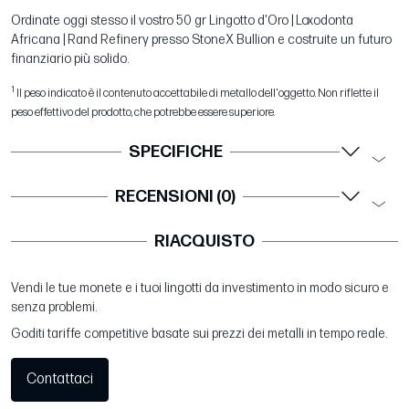
Ordinate oggi stesso il vostro 50 gr Lingotto d'Oro | Loxodonta
Africana | Rand Refinery presso StoneX Bullion e costruite un futuro
finanziario più solido.
1
Il peso indicato è il contenuto accettabile di metallo dell'oggetto. Non riflette il
peso effettivo del prodotto, che potrebbe essere superiore.
SPECIFICHE
RECENSIONI (0)
RIACQUISTO
Vendi le tue monete e i tuoi lingotti da investimento in modo sicuro e
senza problemi.
Goditi tariffe competitive basate sui prezzi dei metalli in tempo reale.
Contattaci