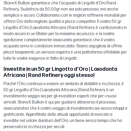
StoneX Bullion garantisce che l'acquisto di Lingotti d'Oro Rand
Refinery, Sudafrica da 50,00gr non sia solo prezioso, ma anche
semplice e sicuro. Collaboriamo con le migliori raffinerie mondiali per
offrirvi Oro della migliore qualità a prezzi competitivi. Il vostro 50 gr
Lingotto d'Oro | Loxodonta Africana | Rand Refinery è confezionato in
modo sicuro in un Blister per la massima sicurezza, e la nostra
spedizione completamente assicurata garantisce che il vostro
acquisto arrivi in condizioni immacolate. Siamo orgogliosi di offrire
prezzi trasparenti, un servizio esperto e una piattaforma affidabile per
tutte le vostre esigenze in fatto di Lingotti.
Investite in un 50 gr Lingotto d'Oro | Loxodonta
Africana | Rand Refinery oggi stesso!
Poiché l'Oro continua a essere un simbolo di stabilità e ricchezza, il
50 gr Lingotto d'Oro | Loxodonta Africana | Rand Refinery è un
investimento saggio sia per gli investitori esperti che per i nuovi
arrivati. StoneX Bullion è qui per guidarvi attraverso il processo,
assicurandovi che il vostro viaggio di investimento sia senza intoppi e
gratificante. Approfittate delle attuali opportunità di mercato e
investite nel valore duraturo dell'Oro, un bene senza tempo che ha
preservato la ricchezza per secoli.