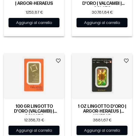
| ARGOR-HERAEUS
D'ORO | VALCAMBI |
COLATO
1253,87 €
30.781,84 €
Aggiungi al carrello
Aggiungi al carrello
100 GR LINGOTTO
1 OZ LINGOTTO D'ORO |
D'ORO (VALCAMBI) |
ARGOR-HERAEUS |
CONIATO
KINEBAR
12.358,73 €
3881,67 €
Aggiungi al carrello
Aggiungi al carrello