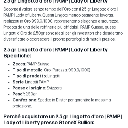
2.5 gr Lingotto d'oro | PAMP | Lady of Liberty
Scoprite il valore senza tempo dell'Oro con il 2.5 gr Lingotto d'oro |
PAMP | Lady of Liberty. Questi Lingotti meticolosamente lavorati,
realizzati in Oro 999.9/1000, rappresentano eleganza e sicurezza.
Prodotti da una delle raffinerie più affidabili, PAMP Suisse, questi
Lingotti d'Oro da 2,50gr sono ideali per gli investitori che desiderano
diversificare o accrescere il proprio portafoglio di metalli preziosi.
2.5 gr Lingotto d'oro | PAMP | Lady of Liberty
Specifiche:
Zecca
: PAMP Suisse
Tipo di metallo
: Oro (Purezza: 999.9/1000)
Tipo di prodotto
: Lingotti
Serie
: Lingotti PAMP
Paese di origine
: Svizzera
1
Peso
:
2,50gr
Confezione
: Spedito in Blister per garantire la massima
protezione
.
Perché acquistare un 2.5 gr Lingotto d'oro | PAMP |
Lady of Liberty presso StoneX Bullion: