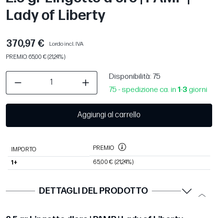
Lady of Liberty
370,97 €
Lordo incl. IVA
PREMIO: 65,00 € (21,24%)
Disponibilità
: 75
75 - spedizione ca. in
1
-
3
giorni
Aggiungi al carrello
PREMIO
IMPORTO
65,00 €
(21,24%)
1+
DETTAGLI DEL PRODOTTO