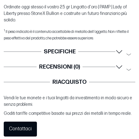
Ordinate oggi stesso il vostro 2.5 gr Lingotto d'oro | PAMP | Lady of
Liberty presso StoneX Bullion e costruite un futuro finanziario più
solido.
1
Il peso indicato è il contenuto accettabile di metallo dell'oggetto. Non riflette il
peso effettivo del prodotto, che potrebbe essere superiore.
SPECIFICHE
RECENSIONI (0)
RIACQUISTO
Vendi le tue monete e i tuoi lingotti da investimento in modo sicuro e
senza problemi.
Goditi tariffe competitive basate sui prezzi dei metalli in tempo reale.
Contattaci