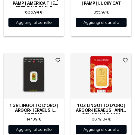
PAMP | AMERICA THE
| PAMP | LUCKY CAT
FREE: BALD EAGLE
686,94 €
355,97 €
Aggiungi al carrello
Aggiungi al carrello
1 GR LINGOTTO D'ORO |
1 OZ LINGOTTO D'ORO |
ARGOR-HERAEUS |
ARGOR-HERAEUS | ANNO
KINEBAR
DEL CAVALLO 2026
147,39 €
3879,84 €
Aggiungi al carrello
Aggiungi al carrello