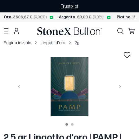
Trustpilot
Oro
3806,67 €
(0,00%)
Argento
60,00 €
(0,01%)
Platino
156
Pagina iniziale
Lingotti d'oro
2g
Precedente
Avanti
2.5 gr Lingotto d'oro | PAMP |