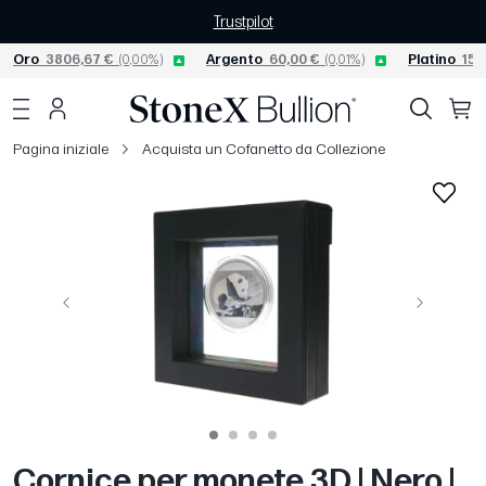
Trustpilot
Oro
3806,67 €
(0,00%)
Argento
60,00 €
(0,01%)
Platino
156
Pagina iniziale
Acquista un Cofanetto da Collezione
Precedente
Avanti
Cornice per monete 3D | Nero |