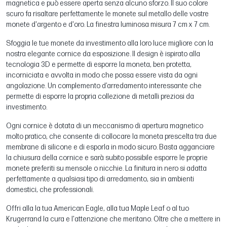
magnetica e può essere aperta senza alcuno sforzo. Il suo colore
scuro fa risaltare perfettamente le monete sul metallo delle vostre
monete d'argento e d'oro. La finestra luminosa misura 7 cm x 7 cm.
Sfoggia le tue monete da investimento alla loro luce migliore con la
nostra elegante cornice da esposizione. Il design è ispirato alla
tecnologia 3D e permette di esporre la moneta, ben protetta,
incorniciata e avvolta in modo che possa essere vista da ogni
angolazione. Un complemento d’arredamento interessante che
permette di esporre la propria collezione di metalli preziosi da
investimento.
Ogni cornice è dotata di un meccanismo di apertura magnetico
molto pratico, che consente di collocare la moneta prescelta tra due
membrane di silicone e di esporla in modo sicuro. Basta agganciare
la chiusura della cornice e sarà subito possibile esporre le proprie
monete preferiti su mensole o nicchie. La finitura in nero si adatta
perfettamente a qualsiasi tipo di arredamento, sia in ambienti
domestici, che professionali.
Offri alla la tua American Eagle, alla tua Maple Leaf o al tuo
Krugerrand la cura e l'attenzione che meritano. Oltre che a mettere in