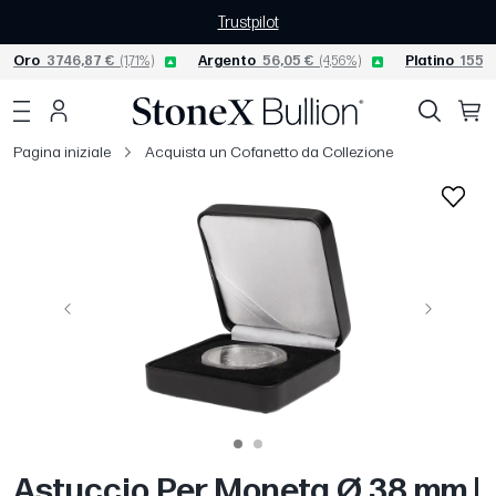
Trustpilot
Oro
3746,87 €
(1,71%)
Argento
56,05 €
(4,56%)
Platino
1550,
Pagina iniziale
Acquista un Cofanetto da Collezione
Precedente
Avanti
Astuccio Per Moneta Ø 38 mm |