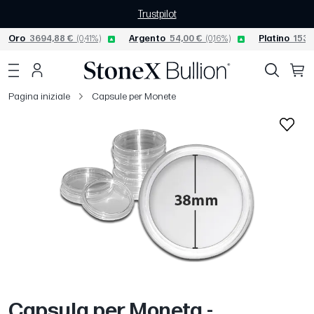
Trustpilot
Oro
3694,88 €
(0,41%)
Argento
54,00 €
(0,16%)
Platino
1535
Pagina iniziale
Capsule per Monete
Capsula per Moneta -