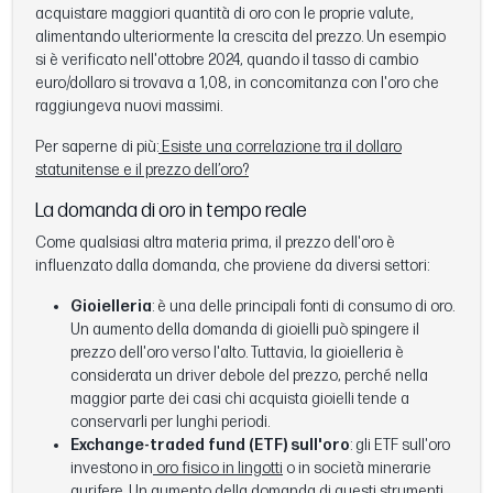
acquistare maggiori quantità di oro con le proprie valute,
alimentando ulteriormente la crescita del prezzo. Un esempio
si è verificato nell'ottobre 2024, quando il tasso di cambio
euro/dollaro si trovava a 1,08, in concomitanza con l'oro che
raggiungeva nuovi massimi.
Per saperne di più:
Esiste una correlazione tra il dollaro
statunitense e il prezzo dell’oro?
La domanda di oro in tempo reale
Come qualsiasi altra materia prima, il prezzo dell'oro è
influenzato dalla domanda, che proviene da diversi settori:
Gioielleria
: è una delle principali fonti di consumo di oro.
Un aumento della domanda di gioielli può spingere il
prezzo dell'oro verso l'alto. Tuttavia, la gioielleria è
considerata un driver debole del prezzo, perché nella
maggior parte dei casi chi acquista gioielli tende a
conservarli per lunghi periodi.
Exchange-traded fund (ETF) sull'oro
: gli ETF sull'oro
investono in
oro fisico in lingotti
o in società minerarie
aurifere. Un aumento della domanda di questi strumenti