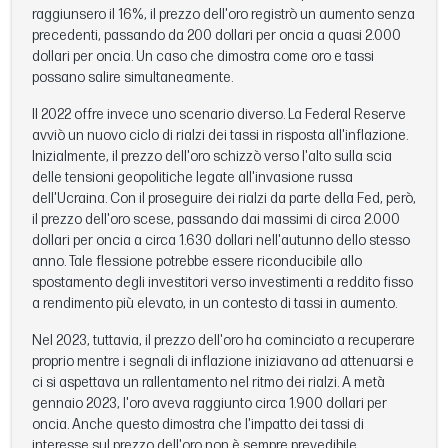
raggiunsero il 16%, il prezzo dell'oro registrò un aumento senza
precedenti, passando da 200 dollari per oncia a quasi 2.000
dollari per oncia. Un caso che dimostra come oro e tassi
possano salire simultaneamente.
Il 2022 offre invece uno scenario diverso. La Federal Reserve
avviò un nuovo ciclo di rialzi dei tassi in risposta all'inflazione.
Inizialmente, il prezzo dell'oro schizzò verso l'alto sulla scia
delle tensioni geopolitiche legate all'invasione russa
dell'Ucraina. Con il proseguire dei rialzi da parte della Fed, però,
il prezzo dell'oro scese, passando dai massimi di circa 2.000
dollari per oncia a circa 1.630 dollari nell'autunno dello stesso
anno. Tale flessione potrebbe essere riconducibile allo
spostamento degli investitori verso investimenti a reddito fisso
a rendimento più elevato, in un contesto di tassi in aumento.
Nel 2023, tuttavia, il prezzo dell'oro ha cominciato a recuperare
proprio mentre i segnali di inflazione iniziavano ad attenuarsi e
ci si aspettava un rallentamento nel ritmo dei rialzi. A metà
gennaio 2023, l'oro aveva raggiunto circa 1.900 dollari per
oncia. Anche questo dimostra che l'impatto dei tassi di
interesse sul prezzo dell'oro non è sempre prevedibile.