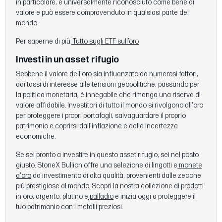
in particolare, è universalmente riconosciuto come bene di
valore e può essere compravenduto in qualsiasi parte del
mondo.
Per saperne di più:
Tutto sugli ETF sull’oro
Investi in un asset rifugio
Sebbene il valore dell'oro sia influenzato da numerosi fattori,
dai tassi di interesse alle tensioni geopolitiche, passando per
la politica monetaria, è innegabile che rimanga una riserva di
valore affidabile. Investitori di tutto il mondo si rivolgono all'oro
per proteggere i propri portafogli, salvaguardare il proprio
patrimonio e coprirsi dall'inflazione e dalle incertezze
economiche.
Se sei pronto a investire in questo asset rifugio, sei nel posto
giusto. StoneX Bullion offre una selezione di lingotti e
monete
d'oro
da investimento di alta qualità, provenienti dalle zecche
più prestigiose al mondo. Scopri la nostra collezione di prodotti
in oro, argento, platino e
palladio
e inizia oggi a proteggere il
tuo patrimonio con i metalli preziosi.