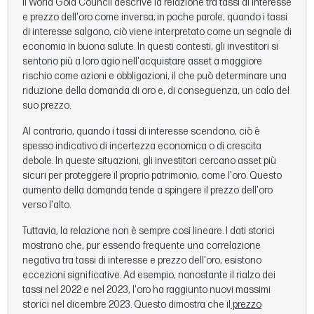
Il World Gold Council descrive la relazione tra tassi di interesse
e prezzo dell'oro come inversa; in poche parole, quando i tassi
di interesse salgono, ciò viene interpretato come un segnale di
economia in buona salute. In questi contesti, gli investitori si
sentono più a loro agio nell'acquistare asset a maggiore
rischio come azioni e obbligazioni, il che può determinare una
riduzione della domanda di oro e, di conseguenza, un calo del
suo prezzo.
Al contrario, quando i tassi di interesse scendono, ciò è
spesso indicativo di incertezza economica o di crescita
debole. In queste situazioni, gli investitori cercano asset più
sicuri per proteggere il proprio patrimonio, come l'oro. Questo
aumento della domanda tende a spingere il prezzo dell'oro
verso l'alto.
Tuttavia, la relazione non è sempre così lineare. I dati storici
mostrano che, pur essendo frequente una correlazione
negativa tra tassi di interesse e prezzo dell'oro, esistono
eccezioni significative. Ad esempio, nonostante il rialzo dei
tassi nel 2022 e nel 2023, l'oro ha raggiunto nuovi massimi
storici nel dicembre 2023. Questo dimostra che il
prezzo