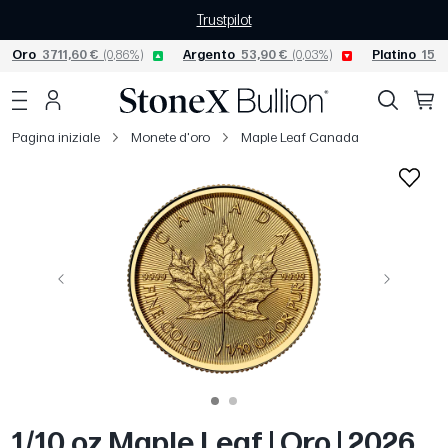
Trustpilot
Oro
3711,60 €
(0,86%)
Argento
53,90 €
(0,03%)
Platino
1538
Pagina iniziale
Monete d'oro
Maple Leaf Canada
Precedente
Avanti
1/10 oz Maple Leaf | Oro | 2026