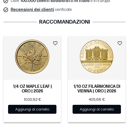
Oltre
100.000 clienti soddisfatti in Italia
e in Europa
Recensioni dei clienti
verificate
RACCOMANDAZIONI
1/4 OZ MAPLE LEAF |
1/10 OZ FILARMONICA DI
ORO | 2026
VIENNA | ORO | 2026
1032,82 €
405,68 €
Aggiungi al carrello
Aggiungi al carrello