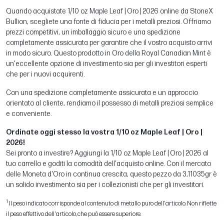
Quando acquistate 1/10 oz Maple Leaf | Oro | 2026 online da StoneX
Bullion, scegliete una fonte di fiducia per i metalli preziosi. Offriamo
prezzi competitivi, un imballaggio sicuro e una spedizione
completamente assicurata per garantire che il vostro acquisto arrivi
in modo sicuro. Questo prodotto in Oro della Royal Canadian Mint è
un'eccellente opzione di investimento sia per gli investitori esperti
che per i nuovi acquirenti.
Con una spedizione completamente assicurata e un approccio
orientato al cliente, rendiamo il possesso di metalli preziosi semplice
e conveniente.
Ordinate oggi stesso la vostra 1/10 oz Maple Leaf | Oro |
2026!
Sei pronto a investire? Aggiungi la 1/10 oz Maple Leaf | Oro | 2026 al
tuo carrello e goditi la comodità dell'acquisto online. Con il mercato
delle Moneta d'Oro in continua crescita, questo pezzo da 3,11035gr è
un solido investimento sia per i collezionisti che per gli investitori.
1
Il peso indicato corrisponde al contenuto di metallo puro dell'articolo. Non riflette
il peso effettivo dell'articolo, che può essere superiore.