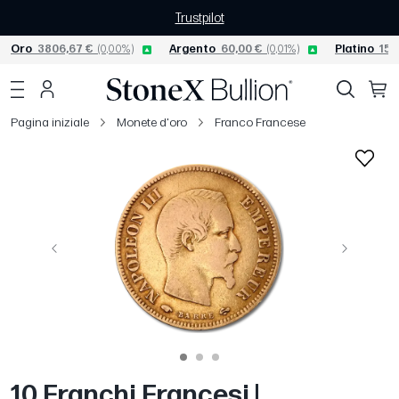
Trustpilot
Oro
3806,67 €
(0,00%)
Argento
60,00 €
(0,01%)
Platino
156
Pagina iniziale
Monete d'oro
Franco Francese
Precedente
Avanti
10 Franchi Francesi |