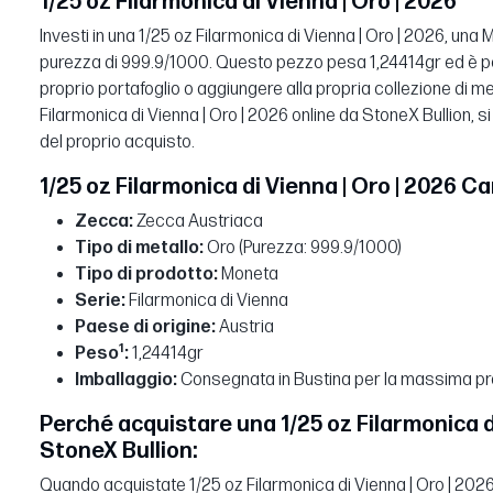
1/25 oz Filarmonica di Vienna | Oro | 2026
Investi in una 1/25 oz Filarmonica di Vienna | Oro | 2026, una
purezza di 999.9/1000. Questo pezzo pesa 1,24414gr ed è perf
proprio portafoglio o aggiungere alla propria collezione di me
Filarmonica di Vienna | Oro | 2026 online da StoneX Bullion, si
del proprio acquisto.
1/25 oz Filarmonica di Vienna | Oro | 2026 Ca
Zecca:
Zecca Austriaca
Tipo di metallo:
Oro (Purezza: 999.9/1000)
Tipo di prodotto:
Moneta
Serie:
Filarmonica di Vienna
Paese di origine:
Austria
1
Peso
:
1,24414gr
Imballaggio:
Consegnata in Bustina per la massima pr
Perché acquistare una 1/25 oz Filarmonica di
StoneX Bullion:
Quando acquistate 1/25 oz Filarmonica di Vienna | Oro | 2026