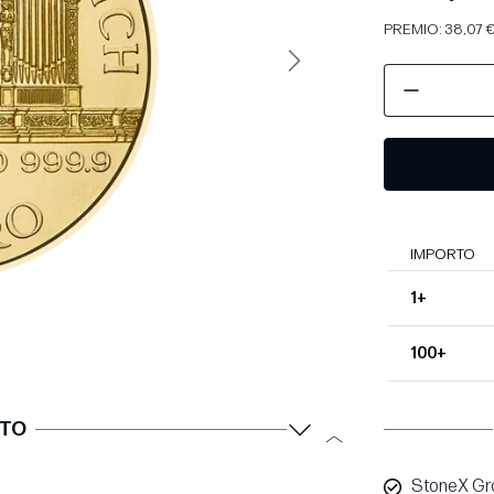
PREMIO: 38,07 €
Avanti
IMPORTO
1+
100+
TTO
StoneX Gro