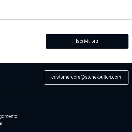
Iscriviti ora
customercare@stonexbullion.com
agamento
i