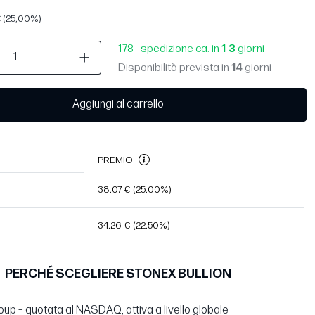
 (25,00%)
178 - spedizione ca. in
1
-
3
giorni
Disponibilità prevista in
14
giorni
Aggiungi al carrello
PREMIO
38,07 €
(25,00%)
34,26 €
(22,50%)
PERCHÉ SCEGLIERE STONEX BULLION
up – quotata al NASDAQ, attiva a livello globale