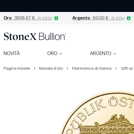
Oro
3806,67 €
(0,00%)
Argento
60,00 €
(0,01%)
NOVITÀ
ORO
ARGENTO
Pagina iniziale
Monete d'oro
Filarmonica di Vienna
1/25 oz