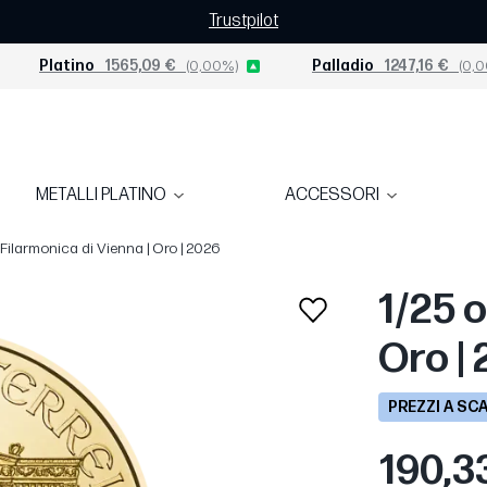
Trustpilot
Platino
1565,09 €
(0,00%)
Palladio
1247,16 €
(0,0
METALLI PLATINO
ACCESSORI
 Filarmonica di Vienna | Oro | 2026
1/25 o
Oro |
PREZZI A SC
190,3