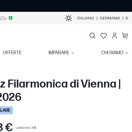
0%)
ITALIANO
|
GERMANIA
|
€
OFFERTE
IMPARARE
CHI SIAMO
z Filarmonica di Vienna |
 2026
ALARE
3 €
Lordo incl. IVA