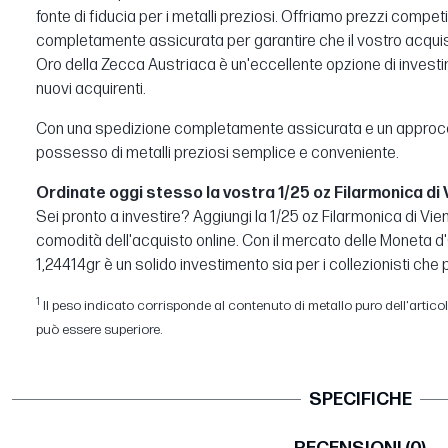
fonte di fiducia per i metalli preziosi. Offriamo prezzi compet
completamente assicurata per garantire che il vostro acquist
Oro della Zecca Austriaca è un'eccellente opzione di investime
nuovi acquirenti.
Con una spedizione completamente assicurata e un approccio 
possesso di metalli preziosi semplice e conveniente.
Ordinate oggi stesso la vostra 1/25 oz Filarmonica di V
Sei pronto a investire? Aggiungi la 1/25 oz Filarmonica di Vienn
comodità dell'acquisto online. Con il mercato delle Moneta d
1,24414gr è un solido investimento sia per i collezionisti che pe
1
Il peso indicato corrisponde al contenuto di metallo puro dell'articolo.
può essere superiore.
SPECIFICHE