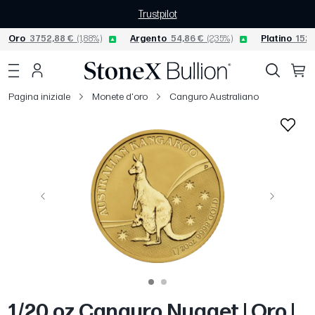
Trustpilot
Oro
3752,88 €
(1,88%)
Argento
54,86 €
(2,35%)
Platino
1529
Pagina iniziale
Monete d'oro
Canguro Australiano
Precedente
Avanti
1/20 oz Canguro Nugget | Oro |