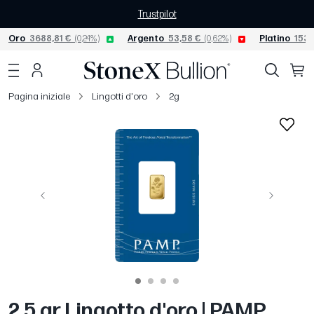
Trustpilot
Oro
3688,81 €
(0,24%)
Argento
53,58 €
(0,62%)
Platino
1530
Pagina iniziale
Lingotti d'oro
2g
Precedente
Avanti
2.5 gr Lingotto d'oro | PAMP