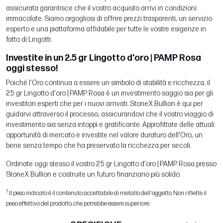
assicurata garantisce che il vostro acquisto arrivi in condizioni
immacolate. Siamo orgogliosi di offrire prezzi trasparenti, un servizio
esperto e una piattaforma affidabile per tutte le vostre esigenze in
fatto di Lingotti.
Investite in un 2.5 gr Lingotto d'oro | PAMP Rosa
oggi stesso!
Poiché l'Oro continua a essere un simbolo di stabilità e ricchezza, il
2.5 gr Lingotto d'oro | PAMP Rosa è un investimento saggio sia per gli
investitori esperti che per i nuovi arrivati. StoneX Bullion è qui per
guidarvi attraverso il processo, assicurandovi che il vostro viaggio di
investimento sia senza intoppi e gratificante. Approfittate delle attuali
opportunità di mercato e investite nel valore duraturo dell'Oro, un
bene senza tempo che ha preservato la ricchezza per secoli.
Ordinate oggi stesso il vostro 2.5 gr Lingotto d'oro | PAMP Rosa presso
StoneX Bullion e costruite un futuro finanziario più solido.
1
Il peso indicato è il contenuto accettabile di metallo dell'oggetto. Non riflette il
peso effettivo del prodotto, che potrebbe essere superiore.