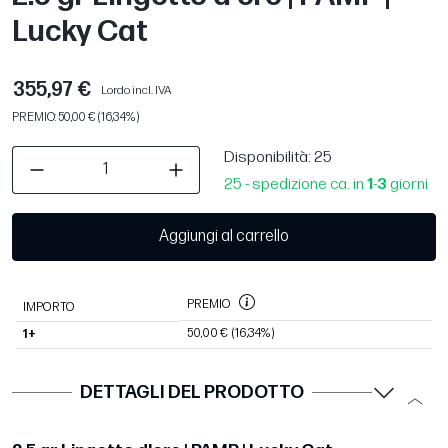
Lucky Cat
355,97 €
Lordo incl. IVA
PREMIO: 50,00 € (16,34%)
Disponibilità
: 25
25 - spedizione ca. in
1
-
3
giorni
Aggiungi al carrello
PREMIO
IMPORTO
50,00 €
(16,34%)
1+
DETTAGLI DEL PRODOTTO