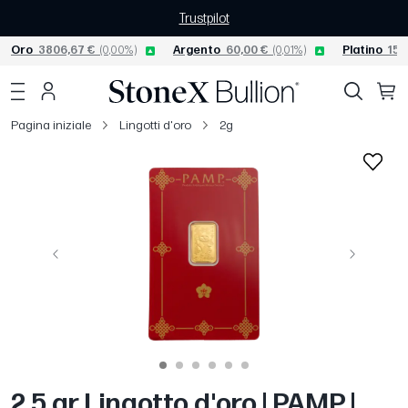
Trustpilot
Oro
3806,67 €
(0,00%)
Argento
60,00 €
(0,01%)
Platino
156
Pagina iniziale
Lingotti d'oro
2g
Precedente
Avanti
2.5 gr Lingotto d'oro | PAMP |