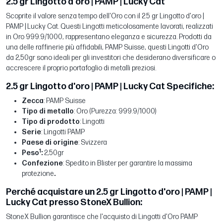
2.5 gr Lingotto d'oro | PAMP | Lucky Cat
Scoprite il valore senza tempo dell'Oro con il 2.5 gr Lingotto d'oro |
PAMP | Lucky Cat. Questi Lingotti meticolosamente lavorati, realizzati
in Oro 999.9/1000, rappresentano eleganza e sicurezza. Prodotti da
una delle raffinerie più affidabili, PAMP Suisse, questi Lingotti d'Oro
da 2,50gr sono ideali per gli investitori che desiderano diversificare o
accrescere il proprio portafoglio di metalli preziosi.
2.5 gr Lingotto d'oro | PAMP | Lucky Cat Specifiche:
Zecca
: PAMP Suisse
Tipo di metallo
: Oro (Purezza: 999.9/1000)
Tipo di prodotto
: Lingotti
Serie
: Lingotti PAMP
Paese di origine
: Svizzera
1
Peso
:
2,50gr
Confezione
: Spedito in Blister per garantire la massima
protezione
.
Perché acquistare un 2.5 gr Lingotto d'oro | PAMP |
Lucky Cat presso StoneX Bullion:
StoneX Bullion garantisce che l'acquisto di Lingotti d'Oro PAMP