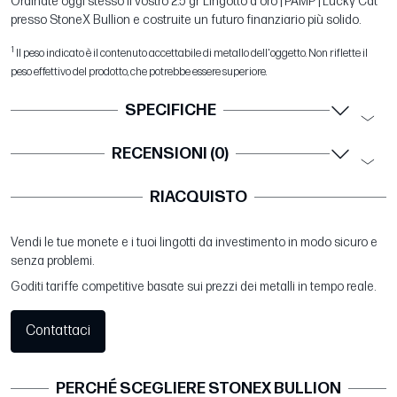
Ordinate oggi stesso il vostro 2.5 gr Lingotto d'oro | PAMP | Lucky Cat
presso StoneX Bullion e costruite un futuro finanziario più solido.
1
Il peso indicato è il contenuto accettabile di metallo dell'oggetto. Non riflette il
peso effettivo del prodotto, che potrebbe essere superiore.
SPECIFICHE
RECENSIONI (0)
RIACQUISTO
Vendi le tue monete e i tuoi lingotti da investimento in modo sicuro e
senza problemi.
Goditi tariffe competitive basate sui prezzi dei metalli in tempo reale.
Contattaci
PERCHÉ SCEGLIERE STONEX BULLION