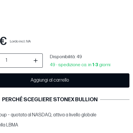
 €
Lordo incl. IVA
Disponibilità
: 49
49 - spedizione ca. in
1
-
3
giorni
Aggiungi al carrello
PERCHÉ SCEGLIERE STONEX BULLION
up – quotata al NASDAQ, attiva a livello globale
lla LBMA