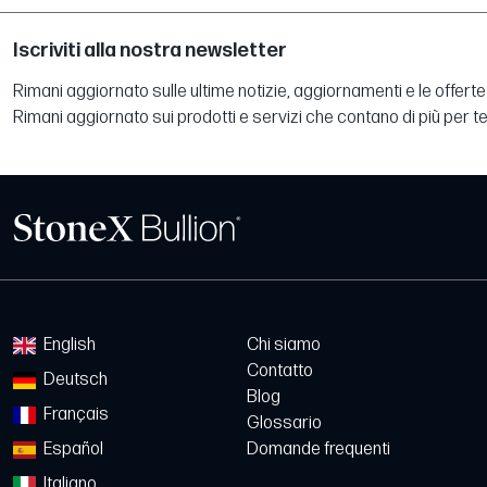
Iscriviti alla nostra newsletter
Rimani aggiornato sulle ultime notizie, aggiornamenti e le offerte 
Rimani aggiornato sui prodotti e servizi che contano di più per te
English
Chi siamo
Contatto
Deutsch
Blog
Français
Glossario
Español
Domande frequenti
Italiano