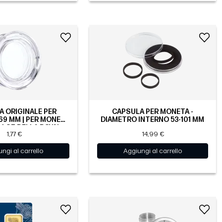
 ORIGINALE PER
CAPSULA PER MONETA -
69 MM | PER MONETE
DIAMETRO INTERNO 53-101 MM
 1 OZ DELLA ROYAL
1,77 €
14,99 €
MINT
ngi al carrello
Aggiungi al carrello