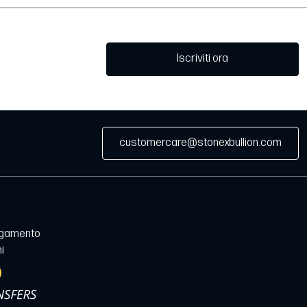
Iscriviti ora
customercare@stonexbullion.com
agamento
i