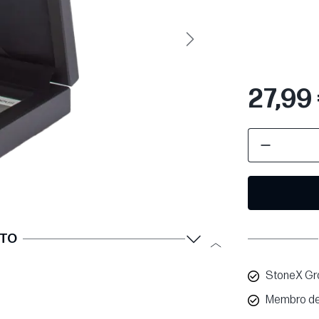
Avanti
27,99
TTO
StoneX Gro
Membro de