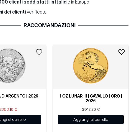
00 clienti soddisfatti in Italia
e in Europa
 dei clienti
verificate
RACCOMANDAZIONI
A D'ARGENTO | 2026
1 OZ LUNAR III | CAVALLO | ORO |
2026
2363,18 €
3912,20 €
ngi al carrello
Aggiungi al carrello