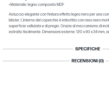
• Materiale: legno composito MDF
Astuccio elegante con finitura effetto legno nero per una cons
blister. L’interno del coperchio è imbottito con raso nero m
superficie vellutata e di pregio. Grazie al meccanismo di incli
estratto facilmente. Dimensioni esterne: 120 x 90 x 34 mm, ad
SPECIFICHE
RECENSIONI (0)