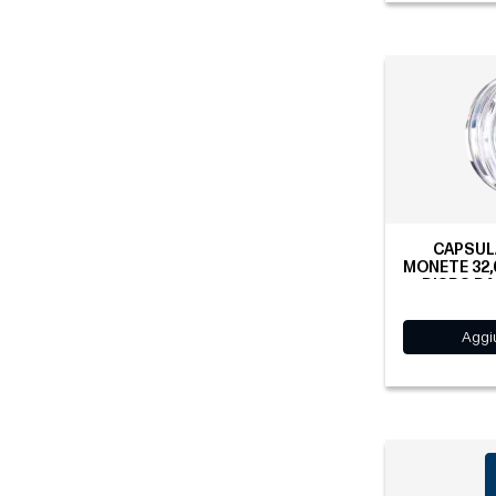
CAPSULA
MONETE 32,
D’ORO DA
Aggiu