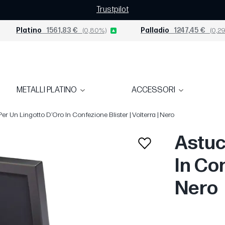
Trustpilot
Platino
1561,83 €
(0,80%)
Palladio
1247,45 €
(0,2
METALLI PLATINO
ACCESSORI
er Un Lingotto D’Oro In Confezione Blister | Volterra | Nero
Astuc
In Con
Nero