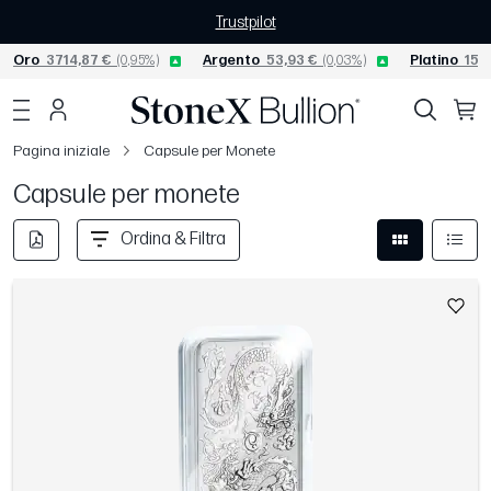
Trustpilot
Oro
3714,87 €
(0,95%)
Argento
53,93 €
(0,03%)
Platino
1540
Pagina iniziale
Capsule per Monete
Capsule per monete
Ordina & Filtra