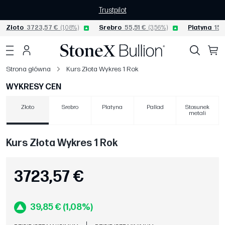
Trustpilot
Złoto
3723,57 €
(1,08%)
Srebro
55,51 €
(3,56%)
Platyna
154
Strona główna
Kurs Złota Wykres 1 Rok
WYKRESY CEN
Złoto
Srebro
Platyna
Pallad
Stosunek
metali
Kurs Złota Wykres 1 Rok
3723,57 €
39,85 € (1,08%)