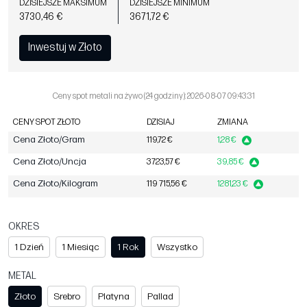
DZISIEJSZE MAKSIMUM
DZISIEJSZE MINIMUM
3730,46 €
3671,72 €
Inwestuj w Złoto
Ceny spot metali na żywo (24 godziny): 2026-08-07 09:43:31
CENY SPOT ZŁOTO
DZISIAJ
ZMIANA
Cena Złoto/Gram
119,72 €
1,28 €
Cena Złoto/Uncja
3723,57 €
39,85 €
Cena Złoto/Kilogram
119 715,56 €
1281,23 €
OKRES
1 Dzień
1 Miesiąc
1 Rok
Wszystko
METAL
Złoto
Srebro
Platyna
Pallad