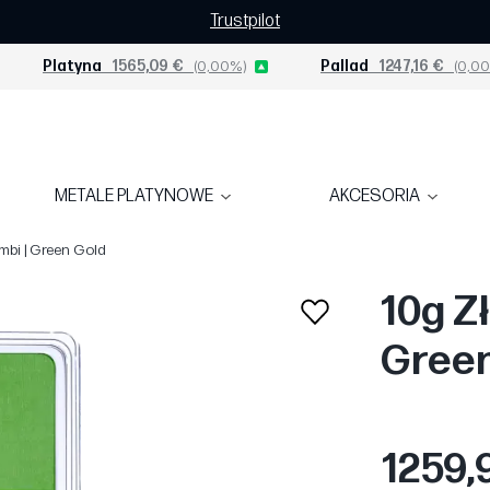
Trustpilot
Platyna
1565,09 €
(0,00%)
Pallad
1247,16 €
(0,00
METALE PLATYNOWE
AKCESORIA
mbi | Green Gold
10g Zł
Green
1259,