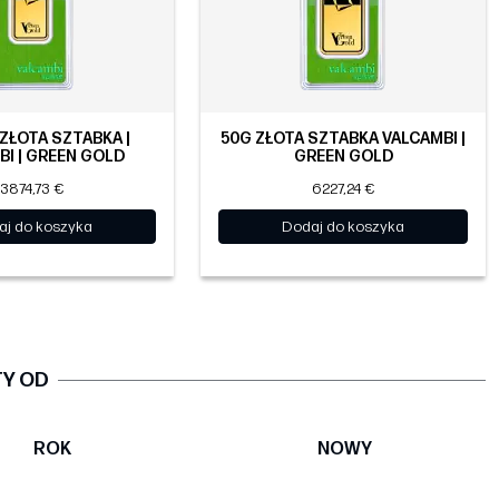
 ZŁOTA SZTABKA |
50G ZŁOTA SZTABKA VALCAMBI |
BI | GREEN GOLD
GREEN GOLD
3874,73 €
6227,24 €
aj do koszyka
Dodaj do koszyka
TY OD
ROK
NOWY