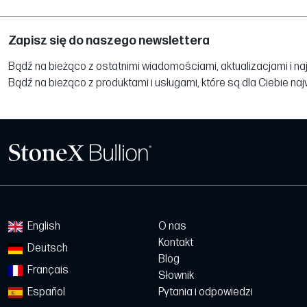
Zapisz się do naszego newslettera
Bądź na bieżąco z ostatnimi wiadomościami, aktualizacjami i na
Bądź na bieżąco z produktami i usługami, które są dla Ciebie na
English
O nas
Kontakt
Deutsch
Blog
Français
Słownik
Español
Pytania i odpowiedzi