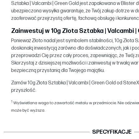
Sztabka | Valcambi | Green Gold jest zapakowana w Blister 
ubezpieczona wysyłka gwarantuje, że Twój zakup dotrze w 
zaoferować przejrzystą ofertę, fachową obsługę i konkurenc
Zainwestuj w 10g Złota Sztabka | Valcambi | 
Ponieważ Złoto nadal jest symbolem stabilności, 10g Złota S
doskonałą inwestycją zarówno dla doświadczonych, jak i po
przeprowadzi Cię przez cały proces, zapewniając, że Twój z
Skorzystaj z dzisiejszej możliwości i zainwestuj w trwałą 
bezpieczną przystanią dla Twojego majątku.
Zamów 10g Złota Sztabka | Valcambi | Green Gold od StoneX B
przyszłość.
1
Wyświetlana waga to zawartość metalu w przedmiocie. Nie odzwierc
może być wyższa.
SPECYFIKACJE