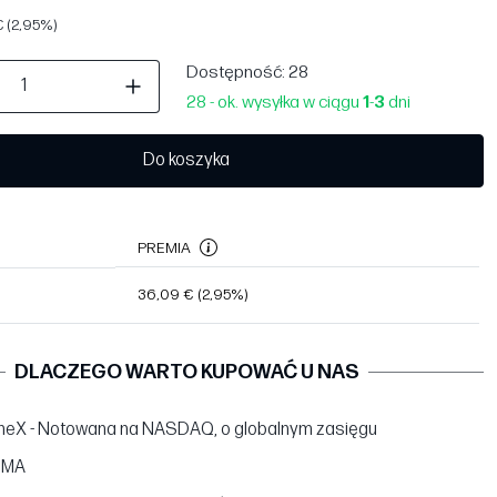
 (2,95%)
Dostępność
: 28
28 - ok. wysyłka w ciągu
1
-
3
dni
Do koszyka
PREMIA
36,09 €
(2,95%)
DLACZEGO WARTO KUPOWAĆ U NAS
neX - Notowana na NASDAQ, o globalnym zasięgu
BMA