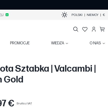
%)
POLSKI
|
NIEMCY
|
€
PROMOCJE
WIEDZA
O NAS
ota Sztabka | Valcambi |
 Gold
97 €
Brutto z VAT