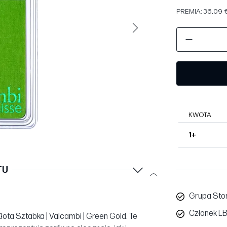
PREMIA: 36,09 €
Następny
KWOTA
1+
TU
Grupa Sto
Członek L
łota Sztabka | Valcambi | Green Gold. Te