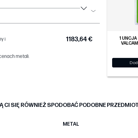
1 UNCJA
1183,64 €
y i
VALCAM
cenach metali.
Dod
 CI SIĘ RÓWNIEŻ SPODOBAĆ PODOBNE PRZEDMIO
METAL