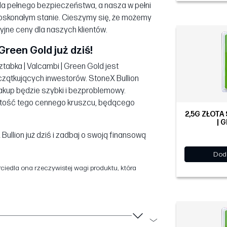
dla pełnego bezpieczeństwa, a nasza w pełni
doskonałym stanie. Cieszymy się, że możemy
yjne ceny dla naszych klientów.
Green Gold już dziś!
ztabka | Valcambi | Green Gold jest
czątkujących inwestorów. StoneX Bullion
akup będzie szybki i bezproblemowy.
wartość tego cennego kruszcu, będącego
2,5G ZŁOTA
| 
ullion już dziś i zadbaj o swoją finansową
Dod
iedla ona rzeczywistej wagi produktu, która