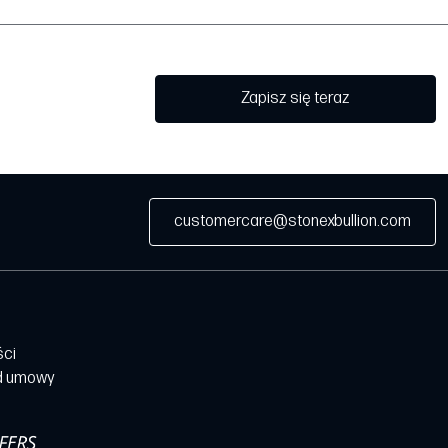
Zapisz się teraz
customercare@stonexbullion.com
ści
d umowy