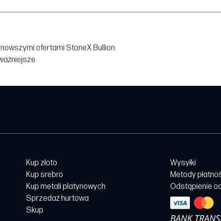
jnowszymi ofertami StoneX Bullion.
jważniejsze.
Kup złoto
Wysyłki
Kup srebro
Metody płatno
Kup metali platynowych
Odstąpienie o
Sprzedaż hurtowa
Skup