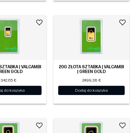
 SZTABKA | VALCAMBI
20G ZŁOTA SZTABKA | VALCAMBI
GREEN GOLD
| GREEN GOLD
342,65 €
2499,38 €
aj do koszyka
Dodaj do koszyka