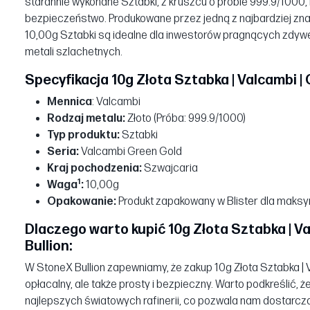
starannie wykonane Sztabki, z kruszcu o próbie 999.9/1000, 
bezpieczeństwo. Produkowane przez jedną z najbardziej znany
10,00g Sztabki są idealne dla inwestorów pragnących zdywe
metali szlachetnych.
Specyfikacja 10g Złota Sztabka | Valcambi |
Mennica
: Valcambi
Rodzaj metalu:
Złoto (Próba: 999.9/1000)
Typ produktu:
Sztabki
Seria:
Valcambi Green Gold
Kraj pochodzenia:
Szwajcaria
1
Waga
:
10,00g
Opakowanie:
Produkt zapakowany w Blister dla maksy
Dlaczego warto kupić 10g Złota Sztabka | V
Bullion:
W StoneX Bullion zapewniamy, że zakup 10g Złota Sztabka | Va
opłacalny, ale także prosty i bezpieczny. Warto podkreślić, ż
najlepszych światowych rafinerii, co pozwala nam dostarcza