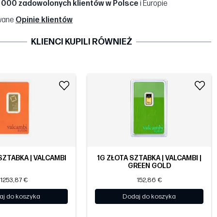
 000 zadowolonych klientów w Polsce
i Europie
wane
Opinie klientów
KLIENCI KUPILI RÓWNIEŻ
SZTABKA | VALCAMBI
1G ZŁOTA SZTABKA | VALCAMBI |
GREEN GOLD
1253,87 €
152,86 €
aj do koszyka
Dodaj do koszyka