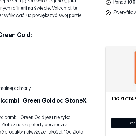
reprezentują zarówno elegancję, jak i
Ponad
100
ch rafinerii na świecie, Valcambi, te
Zweryfiko
rsyfikować lub powiększyć swój portfel
 Green Gold:
malnej ochrony.
10G ZŁOTA 
alcambi | Green Gold od StoneX
lcambi | Green Gold jest nie tylko
Dod
e Złoto z naszej oferty pochodzi z
ć produkty najwyższej jakości. 10g Złota