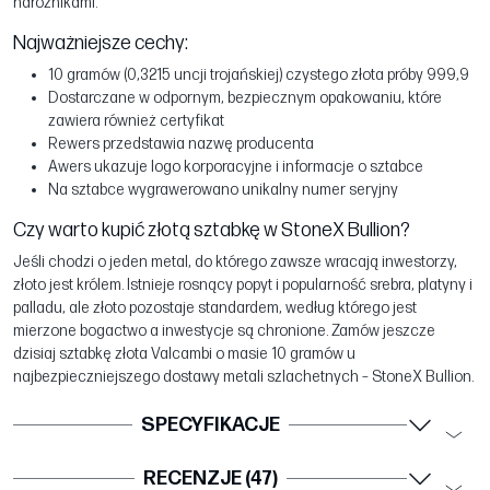
narożnikami.
Najważniejsze cechy:
10 gramów (0,3215 uncji trojańskiej) czystego złota próby 999,9
Dostarczane w odpornym, bezpiecznym opakowaniu, które
zawiera również certyfikat
Rewers przedstawia nazwę producenta
Awers ukazuje logo korporacyjne i informacje o sztabce
Na sztabce wygrawerowano unikalny numer seryjny
Czy warto kupić złotą sztabkę w StoneX Bullion?
Jeśli chodzi o jeden metal, do którego zawsze wracają inwestorzy,
złoto jest królem. Istnieje rosnący popyt i popularność srebra, platyny i
palladu, ale złoto pozostaje standardem, według którego jest
mierzone bogactwo a inwestycje są chronione. Zamów jeszcze
dzisiaj sztabkę złota Valcambi o masie 10 gramów u
najbezpieczniejszego dostawy metali szlachetnych – StoneX Bullion.
SPECYFIKACJE
RECENZJE (47)