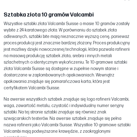
Sztabka złota 10 gramów Valcambi
Wszystkie sztabki złota Valcambi Suisse o masie 10 gramów zostały
wybite z 24-karatowego złota. W porównaniu do sztabek złota
odlewanych, sztabki bite mają nieznacznie wyższą cenę, ponieważ
proces produkcji jest znacznie bardziej złożony. Proces produkcyjny
jest możliwy dzięki nowoczesnej technologii, która pozwala rafinerii
na masową produkcję sztabek złota, srebra i innych metali
szlachetnych o identycznym wykończeniu. Te 10-gramowe sztabki
złota Valcambi Suisse są dostępne w zupełnie nowym stanie i
dostarczane w zaplombowanych opakowaniach. Wewnątrz
opakowania znajduje się pomarańczowa karta, która jest
certyfikatem Valcambi Suisse.
Na awersie wszystkich sztabek znajduje się logo rafinerii Valcambi,
waga, zawartość metalu, czystość i indywidualny numer seryjny
sztabki. Na tej stronie sztabki znajduje się również znak
szwajcarskich testerów. Na awersie sztabek znajduje się pełna
nazwa rafinerii jako Valcambi Suisse. Wszystkie 10-gramowe sztabki
Valcambi mają podwyższone krawędzie, z zaokrąglonymi