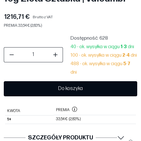
1216,71 €
Brutto z VAT
PREMIA: 33,54 € (2,83%)
Dostępność
: 628
40 - ok. wysyłka w ciągu
1
-
3
dni
100 - ok. wysyłka w ciągu
2
-
4
dni
488 - ok. wysyłka w ciągu
5
-
7
dni
Do koszyka
PREMIA
KWOTA
33,54 €
(2,83%)
1+
SZCZEGÓŁY PRODUKTU