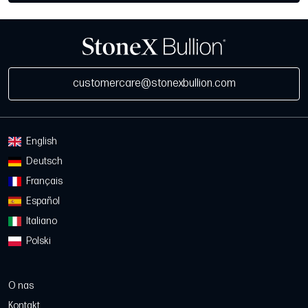
customercare@stonexbullion.com
English
Deutsch
Français
Español
Italiano
Polski
O nas
Kontakt