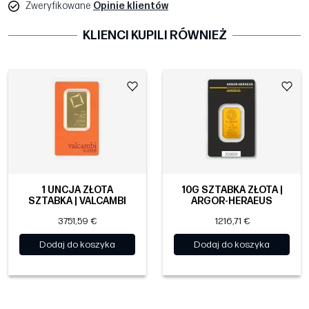
Zweryfikowane
Opinie klientów
KLIENCI KUPILI RÓWNIEŻ
1 UNCJA ZŁOTA
10G SZTABKA ZŁOTA |
SZTABKA | VALCAMBI
ARGOR-HERAEUS
3751,59 €
1216,71 €
Dodaj do koszyka
Dodaj do koszyka