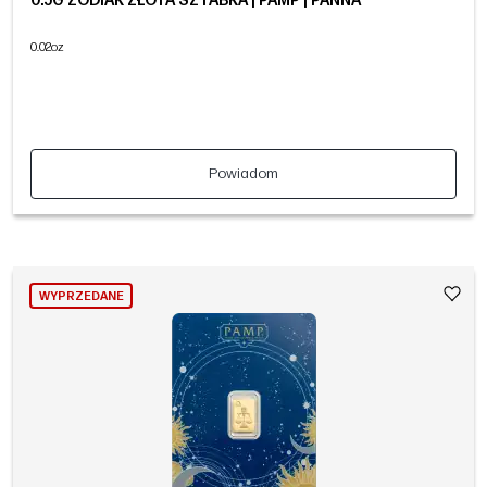
0.5G ZODIAK ZŁOTA SZTABKA | PAMP | PANNA
0.02oz
Powiadom
WYPRZEDANE