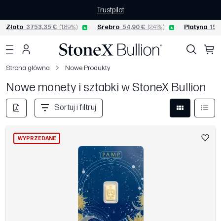
Trustpilot
Złoto
3753,35 €
(1,89%)
Srebro
54,90 €
(2,41%)
Platyna
1530
Strona główna
Nowe Produkty
Nowe monety i sztabki w StoneX Bullion
Sortuj i filtruj
WYPRZEDANE