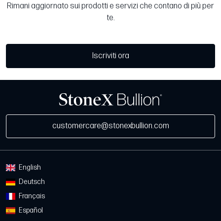
Rimani aggiornato sui prodotti e servizi che contano di più per
te.
Iscriviti ora
customercare@stonexbullion.com
English
Deutsch
Français
Español