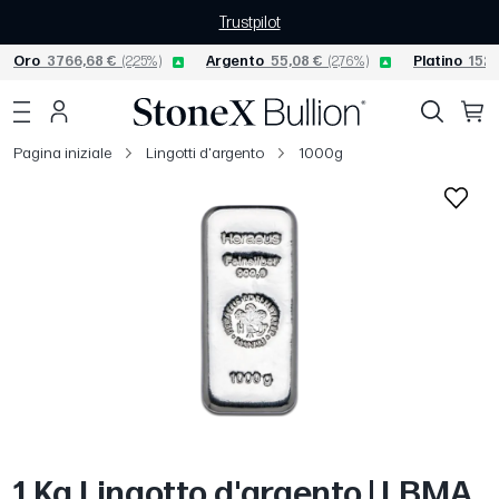
Trustpilot
Oro
3766,68 €
(2,25%)
Argento
55,08 €
(2,76%)
Platino
1528
Pagina iniziale
Lingotti d'argento
1000g
1 Kg Lingotto d'argento | LBMA