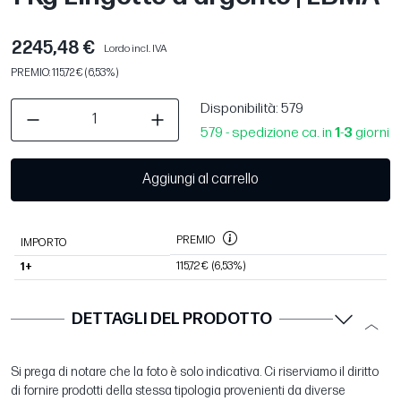
2245,48 €
Lordo incl. IVA
PREMIO: 115,72 € (6,53%)
Disponibilità
: 579
579 - spedizione ca. in
1
-
3
giorni
Aggiungi al carrello
PREMIO
IMPORTO
115,72 €
(6,53%)
1+
DETTAGLI DEL PRODOTTO
Si prega di notare che la foto è solo indicativa. Ci riserviamo il diritto
di fornire prodotti della stessa tipologia provenienti da diverse