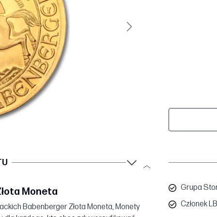
Następny
TU
Grupa Sto
Złota Moneta
Członek L
riackich Babenberger Złota Moneta, Monety