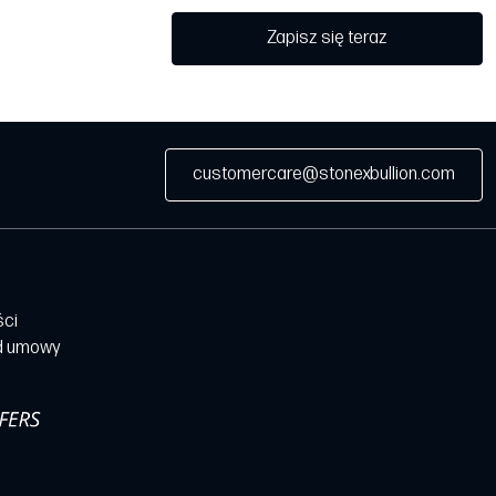
Zapisz się teraz
customercare@stonexbullion.com
ści
d umowy