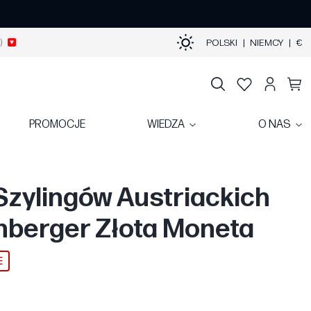
)
POLSKI
|
NIEMCY
|
€
PROMOCJE
WIEDZA
O NAS
Szylingów Austriackich
berger Złota Moneta
E