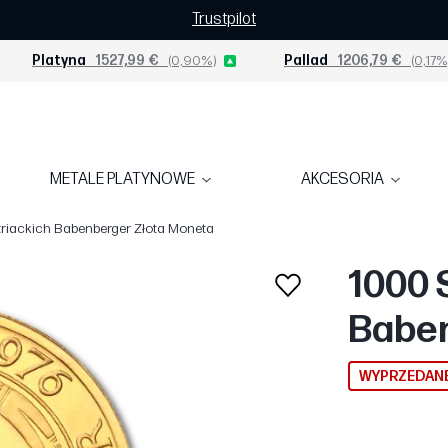
Trustpilot
Platyna
1527,99 €
(0,90%)
Pallad
1206,79 €
(0,17%
METALE PLATYNOWE
AKCESORIA
riackich Babenberger Złota Moneta
1000 
Baben
WYPRZEDAN