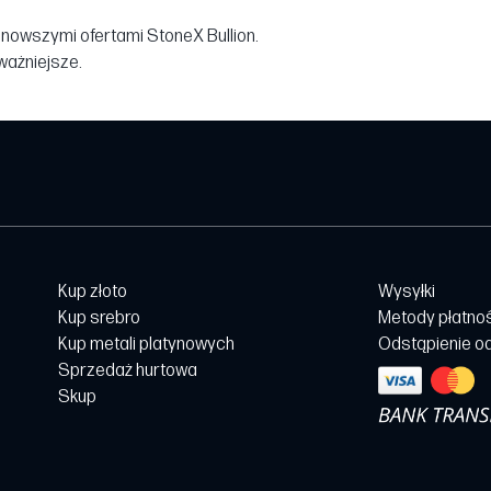
jnowszymi ofertami StoneX Bullion.
jważniejsze.
Kup złoto
Wysyłki
Kup srebro
Metody płatno
Kup metali platynowych
Odstąpienie o
Sprzedaż hurtowa
Skup