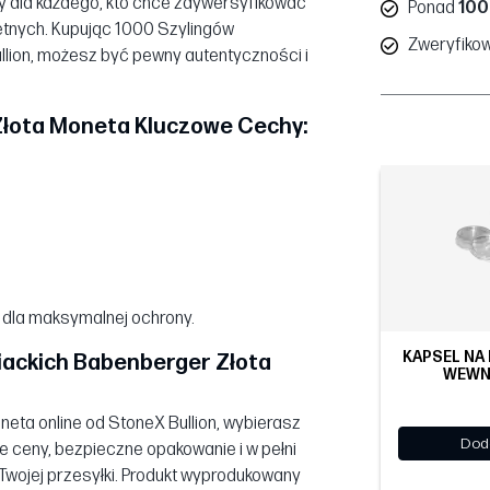
lny dla każdego, kto chce zdywersyfikować
Ponad
100
chetnych. Kupując 1000 Szylingów
Zweryfiko
llion, możesz być pewny autentyczności i
Złota Moneta Kluczowe Cechy:
 dla maksymalnej ochrony.
KAPSEL NA 
iackich Babenberger Złota
WEWN
eta online od StoneX Bullion, wybierasz
Dod
e ceny, bezpieczne opakowanie i w pełni
Twojej przesyłki. Produkt wyprodukowany