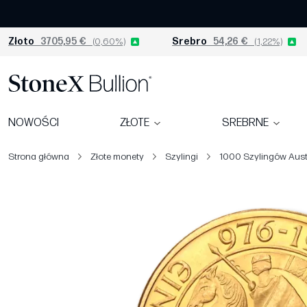
Złoto
3705,95 €
(0,60%)
Srebro
54,26 €
(1,22%)
NOWOŚCI
ZŁOTE
SREBRNE
Strona główna
Złote monety
Szylingi
1000 Szylingów Aust