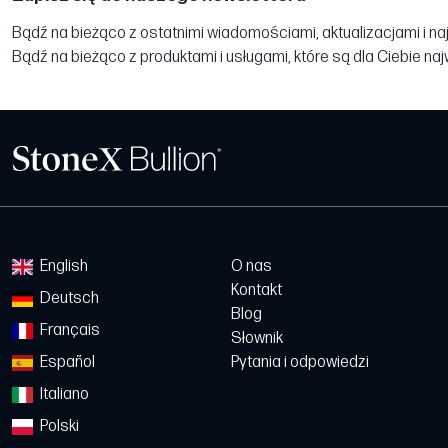
Bądź na bieżąco z ostatnimi wiadomościami, aktualizacjami i na
Bądź na bieżąco z produktami i usługami, które są dla Ciebie na
English
O nas
Kontakt
Deutsch
Blog
Français
Słownik
Español
Pytania i odpowiedzi
Italiano
Polski