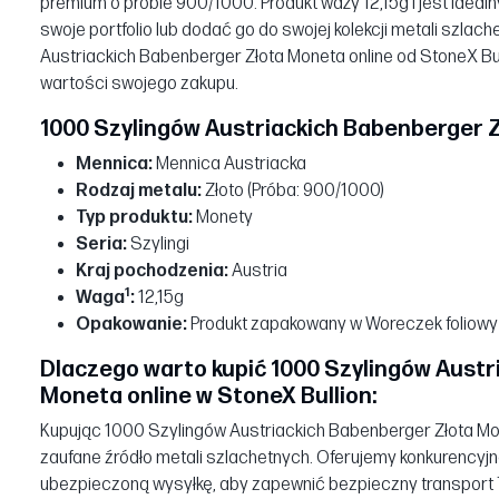
premium o próbie 900/1000. Produkt waży 12,15g i jest idea
swoje portfolio lub dodać go do swojej kolekcji metali szla
Austriackich Babenberger Złota Moneta online od StoneX Bu
wartości swojego zakupu.
1000 Szylingów Austriackich Babenberger 
Mennica:
Mennica Austriacka
Rodzaj metalu:
Złoto (Próba: 900/1000)
Typ produktu:
Monety
Seria:
Szylingi
Kraj pochodzenia:
Austria
1
Waga
:
12,15g
Opakowanie:
Produkt zapakowany w Woreczek foliowy
Dlaczego warto kupić 1000 Szylingów Austr
Moneta online w StoneX Bullion:
Kupując 1000 Szylingów Austriackich Babenberger Złota Mon
zaufane źródło metali szlachetnych. Oferujemy konkurencyjn
ubezpieczoną wysyłkę, aby zapewnić bezpieczny transport 