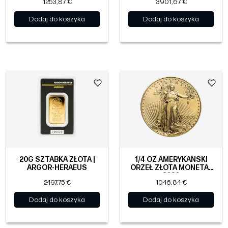
1253,87 €
3901,67 €
Dodaj do koszyka
Dodaj do koszyka
20G SZTABKA ZŁOTA |
1/4 OZ AMERYKAŃSKI
ARGOR-HERAEUS
ORZEŁ ZŁOTA MONETA |
2026
2497,75 €
1046,84 €
Dodaj do koszyka
Dodaj do koszyka