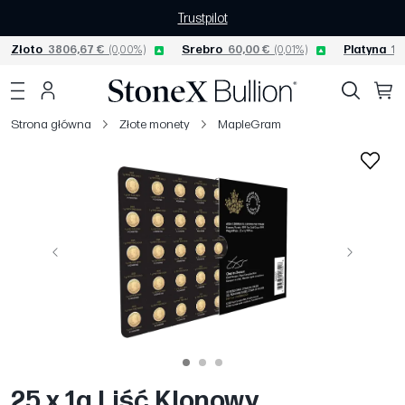
Trustpilot
Złoto
3806,67 €
(0,00%)
Srebro
60,00 €
(0,01%)
Platyna
15
Strona główna
Złote monety
MapleGram
Poprzedni
Następny
25 x 1g Liść Klonowy