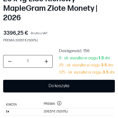
MapleGram Złote Monety |
2026
3396,25 €
Brutto z VAT
PREMIA: 336,57 € (11,00%)
Dostępność
: 156
6 - ok. wysyłka w ciągu
1
-
3
dni
25 - ok. wysyłka w ciągu
3
-
5
dni
125 - ok. wysyłka w ciągu
3
-
5
dni
Do koszyka
PREMIA
KWOTA
336,57 €
(11,00%)
1+