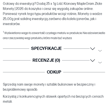
Gotowy do inwestycji? Dodaj 25 x 1g Liść Klonowy MapleGram Złote
Monety | 2026 do koszyka i ciesz się wygodą zakupów online.
Ponieważ rynek tego typu produktów wciąż rośnie, Monety o wadze
25,00g jest solidną inwestycją zarówno dla kolekcjonerów, jak i
inwestorów.
1
Wyświetlana waga to zawartość czystego metalu w produkcie. Nie odzwierciedla
ona rzeczywistej wagi produktu, która może być wyższa.
SPECYFIKACJE
RECENZJE (0)
ODKUP
Sprzedaj nam swoje monety i sztabki bulionowe w bezpieczny i
bezproblemowy sposób.
Korzystaj z konkurencyjnych stawek opartych na bieżących cenach
metali.