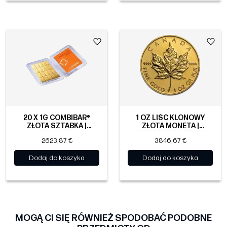
20 X 1G COMBIBAR®
1 OZ LIŚĆ KLONOWY
ZŁOTA SZTABKA |
ZŁOTA MONETA |
VALCAMBI
MIESZANE ROCZNIKI
2623,87 €
3846,67 €
Dodaj do koszyka
Dodaj do koszyka
MOGĄ CI SIĘ RÓWNIEŻ SPODOBAĆ PODOBNE