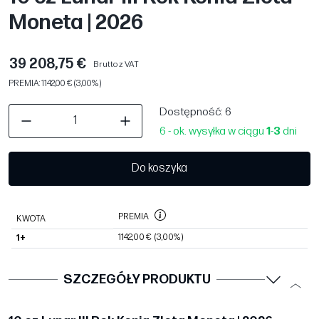
Moneta | 2026
39 208,75 €
Brutto z VAT
PREMIA: 1142,00 € (3,00%)
Dostępność
: 6
6 - ok. wysyłka w ciągu
1
-
3
dni
Do koszyka
PREMIA
KWOTA
1142,00 €
(3,00%)
1+
SZCZEGÓŁY PRODUKTU