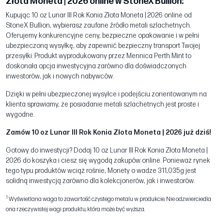
Złota Moneta | 2026 online w StoneX Bullion:
Kupując 10 oz Lunar III Rok Konia Złota Moneta | 2026 online od
StoneX Bullion, wybierasz zaufane źródło metali szlachetnych.
Oferujemy konkurencyjne ceny, bezpieczne opakowanie i w pełni
ubezpieczoną wysyłkę, aby zapewnić bezpieczny transport Twojej
przesyłki. Produkt wyprodukowany przez Mennica Perth Mint to
doskonała opcja inwestycyjna zarówno dla doświadczonych
inwestorów, jak i nowych nabywców.
Dzięki w pełni ubezpieczonej wysyłce i podejściu zorientowanym na
klienta sprawiamy, że posiadanie metali szlachetnych jest proste i
wygodne.
Zamów 10 oz Lunar III Rok Konia Złota Moneta | 2026 już dziś!
Gotowy do inwestycji? Dodaj 10 oz Lunar III Rok Konia Złota Moneta |
2026 do koszyka i ciesz się wygodą zakupów online. Ponieważ rynek
tego typu produktów wciąż rośnie, Monety o wadze 311,035g jest
solidną inwestycją zarówno dla kolekcjonerów, jak i inwestorów.
1
Wyświetlana waga to zawartość czystego metalu w produkcie. Nie odzwierciedla
ona rzeczywistej wagi produktu, która może być wyższa.