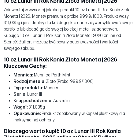
10 oz Lunar III Rok Konia Złota Moneta | 2026
Zainwestuj w wysokiej jakości produkt 10 oz Lunar III Rok Konia Złota
Moneta | 2026, Monety premium o próbie 999.9/1000. Produkt waży
311,035g i jest idealny dla każdego, kto chce zdywersyfikować swoje
portfolio lub dodać go do swojej kolekcji metali szlachetnych.
Kupując 10 oz Lunar III Rok Konia Złota Moneta | 2026 online od
StoneX Bullion, możesz być pewny autentyczności i wartości
swojego zakupu.
10 oz Lunar III Rok Konia Złota Moneta | 2026
Kluczowe Cechy:
Mennica:
Mennica Perth Mint
Rodzaj metalu:
Złoto (Próba: 999.9/1000)
Typ produktu:
Monety
Seria:
Lunar III
Kraj pochodzenia:
Australia
1
Waga
:
311,035g
Opakowanie:
Produkt zapakowany w Kapsel plastikowy dla
maksymalnej ochrony.
Dlaczego warto kupić 10 oz Lunar III Rok Konia