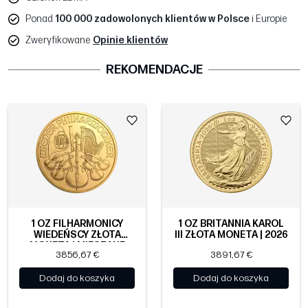
Ponad
100 000 zadowolonych klientów w Polsce
i Europie
Zweryfikowane
Opinie klientów
REKOMENDACJE
1 OZ FILHARMONICY
1 OZ BRITANNIA KAROL
WIEDEŃSCY ZŁOTA
III ZŁOTA MONETA | 2026
MONETA | MIESZANE
3856,67 €
3891,67 €
ROCZNIKI
Dodaj do koszyka
Dodaj do koszyka