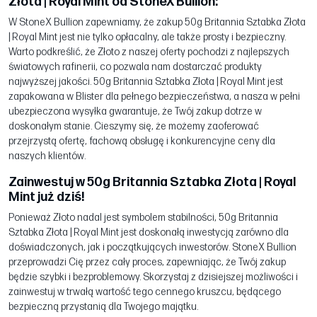
Złota | Royal Mint od StoneX Bullion:
W StoneX Bullion zapewniamy, że zakup 50g Britannia Sztabka Złota
| Royal Mint jest nie tylko opłacalny, ale także prosty i bezpieczny.
Warto podkreślić, że Złoto z naszej oferty pochodzi z najlepszych
światowych rafinerii, co pozwala nam dostarczać produkty
najwyższej jakości. 50g Britannia Sztabka Złota | Royal Mint jest
zapakowana w Blister dla pełnego bezpieczeństwa, a nasza w pełni
ubezpieczona wysyłka gwarantuje, że Twój zakup dotrze w
doskonałym stanie. Cieszymy się, że możemy zaoferować
przejrzystą ofertę, fachową obsługę i konkurencyjne ceny dla
naszych klientów.
Zainwestuj w 50g Britannia Sztabka Złota | Royal
Mint już dziś!
Ponieważ Złoto nadal jest symbolem stabilności, 50g Britannia
Sztabka Złota | Royal Mint jest doskonałą inwestycją zarówno dla
doświadczonych, jak i początkujących inwestorów. StoneX Bullion
przeprowadzi Cię przez cały proces, zapewniając, że Twój zakup
będzie szybki i bezproblemowy. Skorzystaj z dzisiejszej możliwości i
zainwestuj w trwałą wartość tego cennego kruszcu, będącego
bezpieczną przystanią dla Twojego majątku.