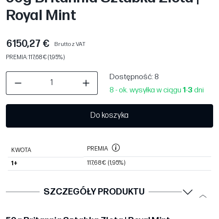
Royal Mint
6150,27 €
Brutto z VAT
PREMIA: 117,68 € (1,95%)
Dostępność
: 8
8 - ok. wysyłka w ciągu
1
-
3
dni
Do koszyka
PREMIA
KWOTA
117,68 €
(1,95%)
1+
SZCZEGÓŁY PRODUKTU