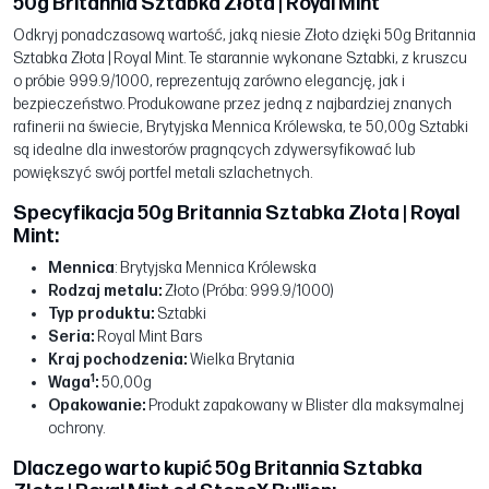
50g Britannia Sztabka Złota | Royal Mint
Odkryj ponadczasową wartość, jaką niesie Złoto dzięki 50g Britannia
Sztabka Złota | Royal Mint. Te starannie wykonane Sztabki, z kruszcu
o próbie 999.9/1000, reprezentują zarówno elegancję, jak i
bezpieczeństwo. Produkowane przez jedną z najbardziej znanych
rafinerii na świecie, Brytyjska Mennica Królewska, te 50,00g Sztabki
są idealne dla inwestorów pragnących zdywersyfikować lub
powiększyć swój portfel metali szlachetnych.
Specyfikacja 50g Britannia Sztabka Złota | Royal
Mint:
Mennica
: Brytyjska Mennica Królewska
Rodzaj metalu:
Złoto (Próba: 999.9/1000)
Typ produktu:
Sztabki
Seria:
Royal Mint Bars
Kraj pochodzenia:
Wielka Brytania
1
Waga
:
50,00g
Opakowanie:
Produkt zapakowany w Blister dla maksymalnej
ochrony.
Dlaczego warto kupić 50g Britannia Sztabka