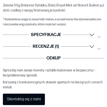
Zamów 50g Britannia Sztabka Złota | Royal Mint od StoneX Bullion już
dziś i zadbaj o swoją finansową przyszłość.
1
Wyświetlana waga to zawartość metalu w przedmiocie. Nie odzwierciedla ona
rzeczywistej wagi produktu, która może być wyższa.
SPECYFIKACJE
RECENZJE (1)
ODKUP
Sprzedaj nam swoje monety i sztabki bulionowe w bezpieczny i
bezproblemowy sposób.
Korzystaj z konkurencyjnych stawek opartych na bieżących cenach
metali.
Skontaktuj się z nami