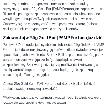
światowych rafinerii, co pozwala nam dostarczać produkty
najwyższej jakości. 2.5g Gold Bar | PAMP Fortuna jest zapakowana w
Blister dla pełnego bezpieczeństwa, a nasza w pełni ubezpieczona
wysyłka gwarantuje, że Twój zakup dotrze w doskonałym stanie.
Cieszymy się, że możemy zaoferować przejrzystą ofertę, fachową
obsługę i konkurencyjne ceny dla naszych klientów.
Zainwestuj w 2.5g Gold Bar | PAMP Fortuna już dziś!
Ponieważ Złoto nadal jest symbolem stabilności, 2.5g Gold Bar | PAMP
Fortuna jest doskonałą inwestycją zarówno dla doświadczonych, jak
i początkujących inwestorów. StoneX Bullion przeprowadzi Cię przez
cały proces, zapewniając, że Twój zakup będzie szybki i
bezproblemowy. Skorzystaj z dzisiejszej możliwości i zainwestuj w
trwałą wartość tego cennego kruszcu, będącego bezpieczną
przystanią dla Twojego majątku.
Zamów 2.5g Gold Bar | PAMP Fortuna od StoneX Bullion już dziś i
zadbaj o swoją finansową przyszłość.
1
Wyświetlana waga to zawartość metalu w przedmiocie. Nie odzwierciedla ona
rzeczywistej wagi produktu, która może być wyższa.