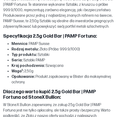
| PAMP Fortuna. Te starannie wykonane Sztabki, z kruszcu o próbie
999.9/1000, reprezentują zarówno elegancję, jak i bezpieczeństwo.
Produkowane przez jedną z najbardziej znanych rafinerii na świecie,
PAMP Suisse, te 2,50g Sztabki są idealne dla inwestorów pragnących
zdywersyfikować lub powiększyć swój portfel metali szlachetnych.
Specyfikacja 2.5g Gold Bar | PAMP Fortuna:
Mennica
: PAMP Suisse
Rodzaj metalu:
Złoto (Próba: 999.9/1000)
Typ produktu:
Sztabki
Seria:
Sztabki PAMP
Kraj pochodzenia:
Szwajcaria
1
Waga
:
2,50g
Opakowanie:
Produkt zapakowany w Blister dla maksymalnej
ochrony.
Dlaczego warto kupić 2.5g Gold Bar | PAMP
Fortuna od StoneX Bullion:
W StoneX Bullion zapewniamy, że zakup 2.5g Gold Bar | PAMP
Fortuna jest nie tylko opłacalny, ale także prosty i bezpieczny. Warto
podkreślić, że Złoto z naszej oferty pochodzi z najlepszych