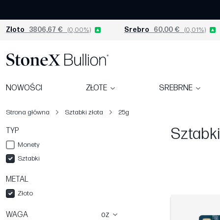
Złoto
3806,67 €
(0,00%)
Srebro
60,00 €
(0,01%)
NOWOŚCI
ZŁOTE
SREBRNE
Strona główna
Sztabki złota
25g
Sztabki
TYP
Monety
Sztabki
METAL
Złoto
WAGA
oz