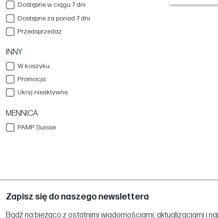
Dostępne w ciągu 7 dni
Dostępne za ponad 7 dni
Przedsprzedaż
INNY
W koszyku
Promocja
Ukryj nieaktywne
MENNICA
PAMP Suisse
Zapisz się do naszego newslettera
Bądź na bieżąco z ostatnimi wiadomościami, aktualizacjami i na