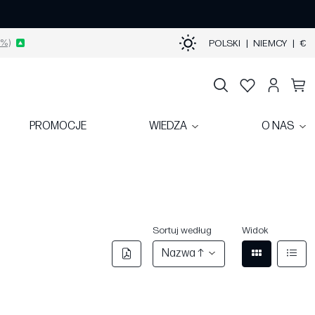
%)
POLSKI
|
NIEMCY
|
€
PROMOCJE
WIEDZA
O NAS
Sortuj według
Widok
Nazwa ↑