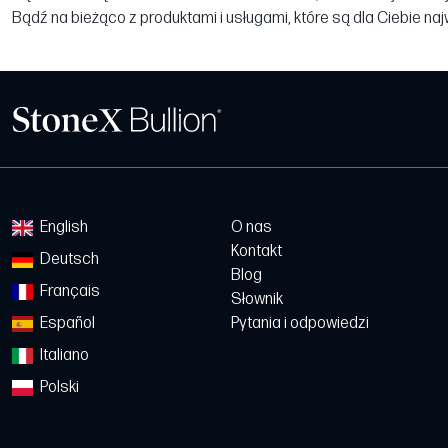
Bądź na bieżąco z produktami i usługami, które są dla Ciebie na
English
O nas
Kontakt
Deutsch
Blog
Français
Słownik
Español
Pytania i odpowiedzi
Italiano
Polski