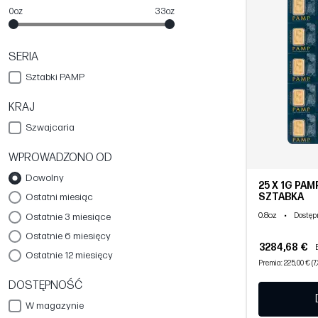
0oz
33oz
SERIA
Sztabki PAMP
KRAJ
Szwajcaria
WPROWADZONO OD
Dowolny
25 X 1G PA
SZTABKA
Ostatni miesiąc
0.8oz
•
Ostatnie 3 miesiące
Dostęp
Ostatnie 6 miesięcy
3284,68 €
Ostatnie 12 miesięcy
Premia: 225,00 € (7
DOSTĘPNOŚĆ
W magazynie