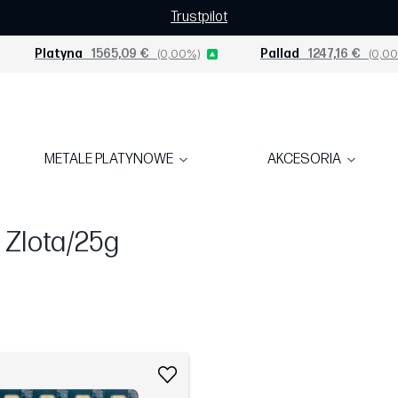
Trustpilot
Platyna
1565,09 €
(0,00%)
Pallad
1247,16 €
(0,00
METALE PLATYNOWE
AKCESORIA
 Zlota/25g