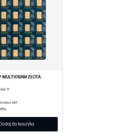
MP MULTIGRAM ZŁOTA
ność
: 17
Brutto z VAT
,35%)
Dodaj do koszyka