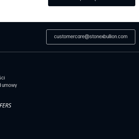
customercare@stonexbullion.com
ści
d umowy