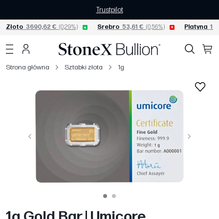
Trustpilot
Złoto
3690,62 €
(0,29%)
Srebro
53,61 €
(0,56%)
Platyna
153
Strona główna
Sztabki złota
1g
Poprzedni
Następny
1g Gold Bar | Umicore