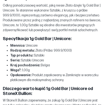
Odkryj ponadczasową wartość, jaką niesie Złoto dzięki 1g Gold Bar |
Umicore. Te starannie wykonane Sztabki, z kruszcu o próbie
999.9/1000, reprezentują zarówno elegancję, jak i bezpieczeństwo.
Produkowane przez jedną z najbardziej znanych rafinerii na świecie,
Umicore, te 1,00g Sztabki są idealne dla inwestorów pragnących
zdywersyfikować lub powiększyć swój portfel metali szlachetnych.
Specyfikacja 1g Gold Bar | Umicore:
Mennica
: Umicore
Rodzaj metalu:
Złoto (Próba: 999.9/1000)
Typ produktu:
Sztabki
Seria:
Sztabki Umicore
Kraj pochodzenia:
Belgia
1
Waga
:
1,00g
Opakowanie:
Produkt zapakowany w Zamknięte w woreczku
platikowym dla maksymalnej ochrony.
Dlaczego warto kupić 1g Gold Bar | Umicore od
StoneX Bullion:
W StoneX Bullion zapewniamy, że zakup 1g Gold Bar | Umicore jest