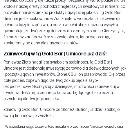
nie tylko opłacalny, ale także prosty i bezpieczny. Warto podkreślić, że
Złoto z naszej oferty pochodzi z najlepszych światowych rafinerii, co
pozwala nam dostarczać produkty najwyższej jakości. 1g Gold Bar |
Umicore jest zapakowana w Zamknięte w woreczku platikowym dla
pełnego bezpieczeństwa, a nasza w pełni ubezpieczona wysyłka
gwarantuje, że Twój zakup dotrze w doskonałym stanie. Cieszymy się,
że możemy zaoferować przejrzystą ofertę, fachową obsługę i
konkurencyjne ceny dla naszych klientów.
Zainwestuj w 1g Gold Bar | Umicore już dziś!
Ponieważ Złoto nadal jest symbolem stabilności, 1g Gold Bar |
Umicore jest doskonałą inwestycją zarówno dla doświadczonych, jak
i początkujących inwestorów. StoneX Bullion przeprowadzi Cię przez
cały proces, zapewniając, że Twój zakup będzie szybki i
bezproblemowy. Skorzystaj z dzisiejszej możliwości i zainwestuj w
trwałą wartość tego cennego kruszcu, będącego bezpieczną
przystanią dla Twojego majątku.
Zamów 1g Gold Bar | Umicore od StoneX Bullion już dziś i zadbaj o
swoją finansową przyszłość.
1
Wyświetlana waga to zawartość metalu w przedmiocie. Nie odzwierciedla ona