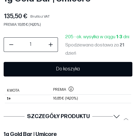
135,50 €
Brutto z VAT
PREMIA: 16,85 € (14,20%)
205 - ok. wysyłka w ciągu
1
-
3
dni
Spodziewana dostawa za
21
dzień
Do koszyka
PREMIA
KWOTA
16,85 €
(14,20%)
1+
SZCZEGÓŁY PRODUKTU
1g Gold Bar | Umicore