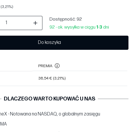
 (3,21%)
Dostępność
: 92
92 - ok. wysyłka w ciągu
1
-
3
dni
Do koszyka
PREMIA
38,54 €
(3,21%)
DLACZEGO WARTO KUPOWAĆ U NAS
neX - Notowana na NASDAQ, o globalnym zasięgu
BMA