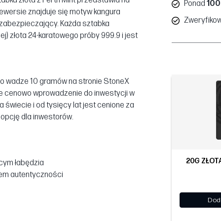
abka złota z Perth Mint przedstawia na
Ponad
100
rewersie znajduje się motyw kangura
Zweryfiko
t zabezpieczający. Każda sztabka
ej) złota 24-karatowego próby 999.9 i jest
a o wadze 10 gramów na stronie StoneX
ępne cenowo wprowadzenie do inwestycji w
 świecie i od tysięcy lat jest cenione za
opcję dla inwestorów.
20G ZŁOT
cym łabędzia
tem autentyczności
Dod