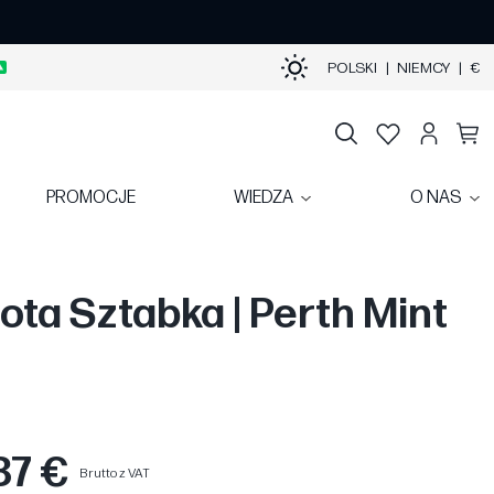
POLSKI
|
NIEMCY
|
€
PROMOCJE
WIEDZA
O NAS
łota Sztabka | Perth Mint
87 €
Brutto z VAT