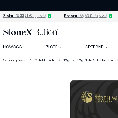
Złoto
3733,71 €
(1,36%)
Srebro
55,53 €
(3,58%)
NOWOŚCI
ZŁOTE
SREBRNE
Strona główna
Sztabki złota
10g
10g Złota Sztabka | Perth