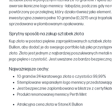
sztabek złota w poręcznym rozmiarze 10 gramów. Piękna szt
awersie ikoniczne logo mennicy - łabędzia, podczas gdy na 
powtórzony po przekątnej, który działa również jako elemen
inwestycyjna zawiera pełne 10 gramów (0,3215 uncji trojański
sprzedawana w plombowanym opakowaniu .
Sprytny sposób na zakup sztabek złota
Kup złoto w postaci pięknie zaprojektowanych sztabek złot
Bullion, aby dodać je do swojego portfolio lub jako przyst
złoto. Złoto jest jednym z najbardziej poszukiwanych metali na
jego piękno i czystość. Jest uważane za bardzo bezpieczną 
Najważniejsze cechy:
10 gramów 24-karatowego złota o czystości 99,99%
Stemplowane wspaniałym logo mennicy przedstawiają
Jest bezpiecznie zaplombowana w blistrze z certyfika
Produkt renomowanej mennicy Perth Mint
Atrakcyjna cena złota w StoneX Bullion