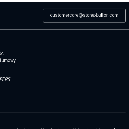
customercare@stonexbullion.com
ści
d umowy