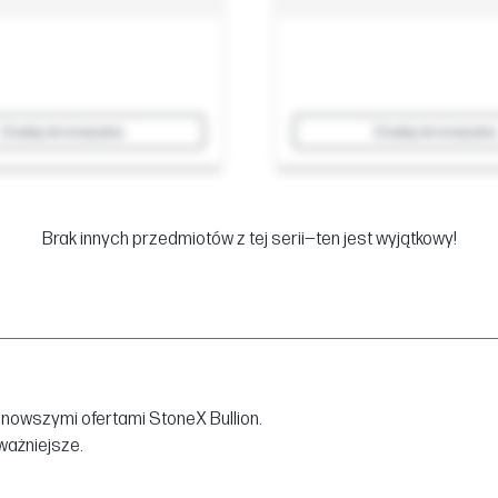
Dodaj do koszyka
Dodaj do koszyka
Brak innych przedmiotów z tej serii—ten jest wyjątkowy!
jnowszymi ofertami StoneX Bullion.
jważniejsze.