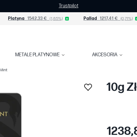
Trustpilot
Platyna
1542,33 €
(1,85%)
Pallad
1217,41 €
(0,71%)
METALE PLATYNOWE
AKCESORIA
 Mint
10g Z
1238,