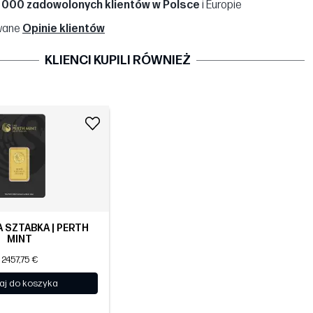
 000 zadowolonych klientów w Polsce
i Europie
wane
Opinie klientów
KLIENCI KUPILI RÓWNIEŻ
A SZTABKA | PERTH
MINT
2457,75 €
aj do koszyka