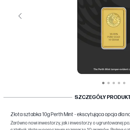
Poprzedni
SZCZEGÓŁY PRODUK
Złota sztabka 10g Perth Mint - ekscytująca opcja dla
Zarówno nowi inwestorzy, jak i inwestorzy o ugruntowanej p