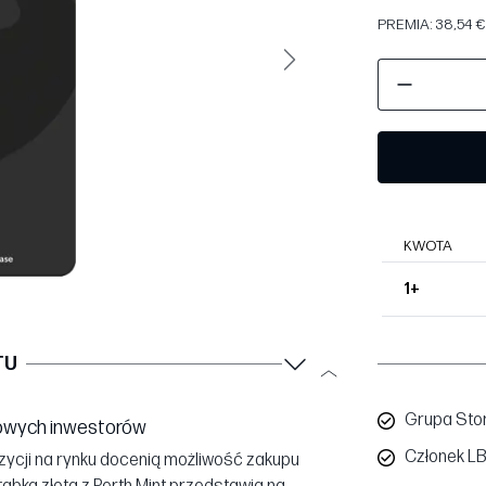
PREMIA: 38,54 €
Następny
KWOTA
1+
TU
Grupa Sto
 nowych inwestorów
Członek L
ozycji na rynku docenią możliwość zakupu