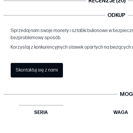
RECENZJE (20)
ODKUP
Sprzedaj nam swoje monety i sztabki bulionowe w bezpieczn
bezproblemowy sposób.
Korzystaj z konkurencyjnych stawek opartych na bieżących 
Skontaktuj się z nami
MOGĄ
SERIA
WAGA