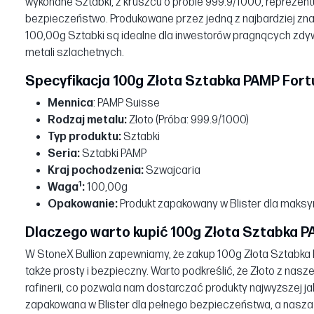
wykonane Sztabki, z kruszcu o próbie 999.9/1000, reprezentu
bezpieczeństwo. Produkowane przez jedną z najbardziej znan
100,00g Sztabki są idealne dla inwestorów pragnących zdy
metali szlachetnych.
Specyfikacja 100g Złota Sztabka PAMP Fort
Mennica
: PAMP Suisse
Rodzaj metalu:
Złoto (Próba: 999.9/1000)
Typ produktu:
Sztabki
Seria:
Sztabki PAMP
Kraj pochodzenia:
Szwajcaria
1
Waga
:
100,00g
Opakowanie:
Produkt zapakowany w Blister dla maksy
Dlaczego warto kupić 100g Złota Sztabka P
W StoneX Bullion zapewniamy, że zakup 100g Złota Sztabka PA
także prosty i bezpieczny. Warto podkreślić, że Złoto z nas
rafinerii, co pozwala nam dostarczać produkty najwyższej ja
zapakowana w Blister dla pełnego bezpieczeństwa, a nasza 