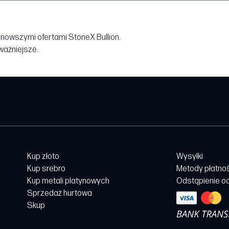
jnowszymi ofertami StoneX Bullion.
jważniejsze.
Kup złoto
Wysyłki
Kup srebro
Metody płatno
Kup metali platynowych
Odstąpienie o
Sprzedaż hurtowa
Skup