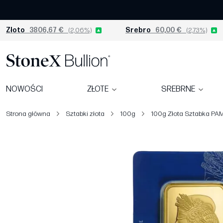
Złoto
3806,67 €
(2,06%)
Srebro
60,00 €
(2,73%)
NOWOŚCI
ZŁOTE
SREBRNE
Strona główna
Sztabki złota
100g
100g Złota Sztabka PA