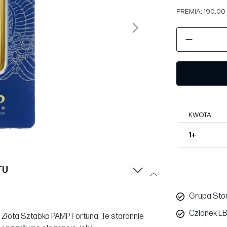
PREMIA: 190,00 
Następny
KWOTA
1+
TU
Grupa Sto
Członek L
 Złota Sztabka PAMP Fortuna. Te starannie