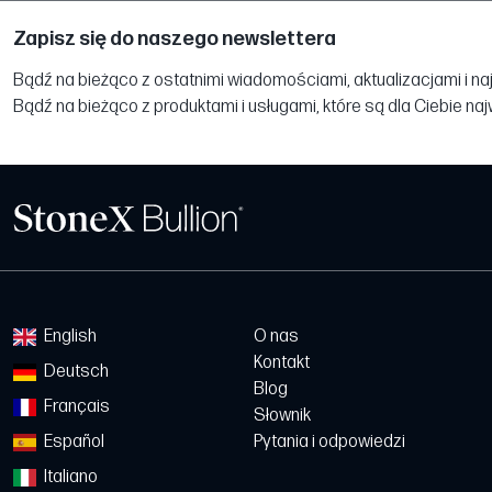
Zapisz się do naszego newslettera
Bądź na bieżąco z ostatnimi wiadomościami, aktualizacjami i na
Bądź na bieżąco z produktami i usługami, które są dla Ciebie na
English
O nas
Kontakt
Deutsch
Blog
Français
Słownik
Español
Pytania i odpowiedzi
Italiano