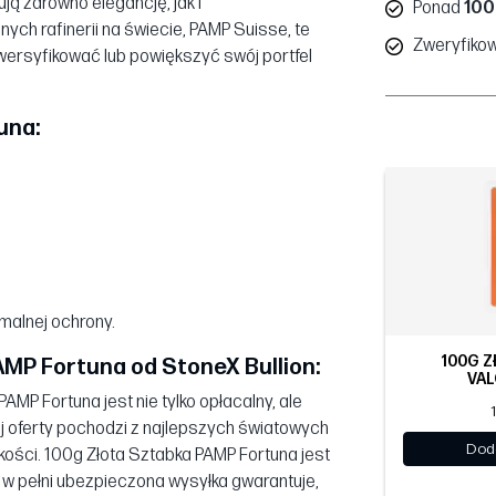
ją zarówno elegancję, jak i
Ponad
100
ych rafinerii na świecie, PAMP Suisse, te
Zweryfiko
wersyfikować lub powiększyć swój portfel
una:
malnej ochrony.
100G Z
AMP Fortuna od StoneX Bullion:
VAL
MP Fortuna jest nie tylko opłacalny, ale
zej oferty pochodzi z najlepszych światowych
Dod
kości. 100g Złota Sztabka PAMP Fortuna jest
w pełni ubezpieczona wysyłka gwarantuje,