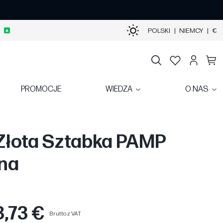
POLSKI
|
NIEMCY
|
€
PROMOCJE
WIEDZA
O NAS
Złota Sztabka PAMP
na
8,73 €
Brutto z VAT