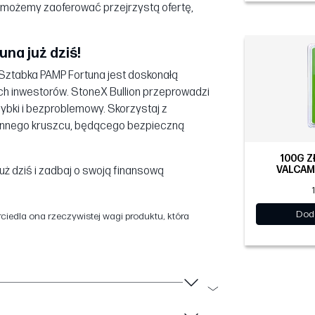
e możemy zaoferować przejrzystą ofertę,
na już dziś!
 Sztabka PAMP Fortuna jest doskonałą
ch inwestorów. StoneX Bullion przeprowadzi
zybki i bezproblemowy. Skorzystaj z
 cennego kruszcu, będącego bezpieczną
100G Z
VALCAM
ż dziś i zadbaj o swoją finansową
Dod
iedla ona rzeczywistej wagi produktu, która