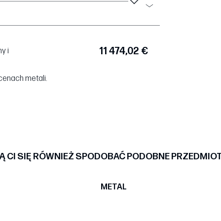
11 474,02 €
y i
cenach metali.
 CI SIĘ RÓWNIEŻ SPODOBAĆ PODOBNE PRZEDMIO
METAL