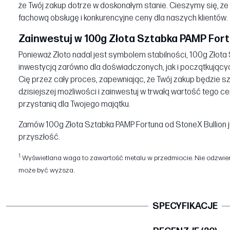
że Twój zakup dotrze w doskonałym stanie. Cieszymy się, ż
fachową obsługę i konkurencyjne ceny dla naszych klientów.
Zainwestuj w 100g Złota Sztabka PAMP Fortu
Ponieważ Złoto nadal jest symbolem stabilności, 100g Złota
inwestycją zarówno dla doświadczonych, jak i początkujący
Cię przez cały proces, zapewniając, że Twój zakup będzie s
dzisiejszej możliwości i zainwestuj w trwałą wartość tego
przystanią dla Twojego majątku.
Zamów 100g Złota Sztabka PAMP Fortuna od StoneX Bullion ju
przyszłość.
1
Wyświetlana waga to zawartość metalu w przedmiocie. Nie odzwierc
może być wyższa.
SPECYFIKACJE