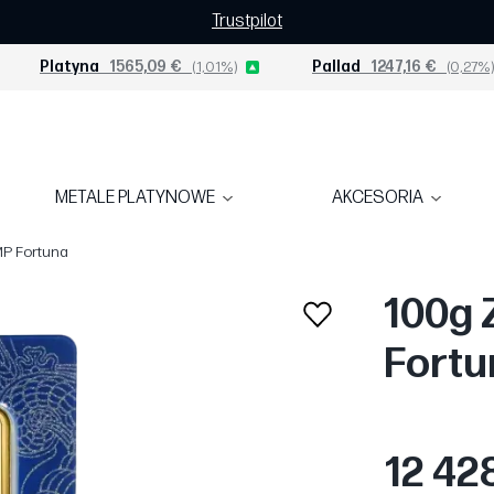
Trustpilot
Platyna
1565,09 €
(1,01%)
Pallad
1247,16 €
(0,27%)
METALE PLATYNOWE
AKCESORIA
MP Fortuna
100g 
Fortu
12 42