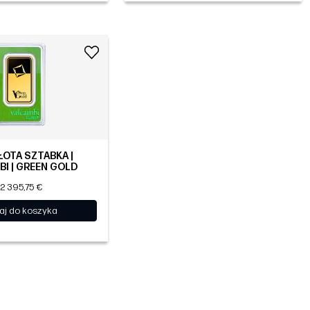
ŁOTA SZTABKA |
BI | GREEN GOLD
12 395,75 €
aj do koszyka