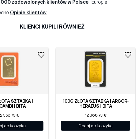
 000 zadowolonych klientów w Polsce
i Europie
wane
Opinie klientów
KLIENCI KUPILI RÓWNIEŻ
ŁOTA SZTABKA |
100G ZŁOTA SZTABKA | ARGOR-
CAMBI | BITA
HERAEUS | BITA
12 358,73 €
12 368,73 €
aj do koszyka
Dodaj do koszyka