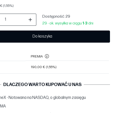
€ (1,55%)
Dostępność
: 29
29 - ok. wysyłka w ciągu
1
-
3
dni
Do koszyka
PREMIA
190,00 €
(1,55%)
DLACZEGO WARTO KUPOWAĆ U NAS
neX - Notowana na NASDAQ, o globalnym zasięgu
BMA