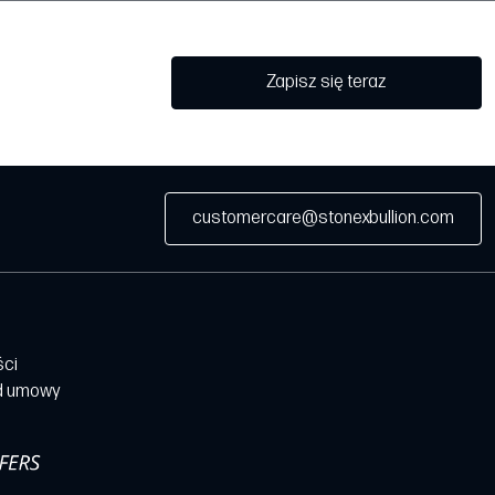
Zapisz się teraz
customercare@stonexbullion.com
ści
d umowy