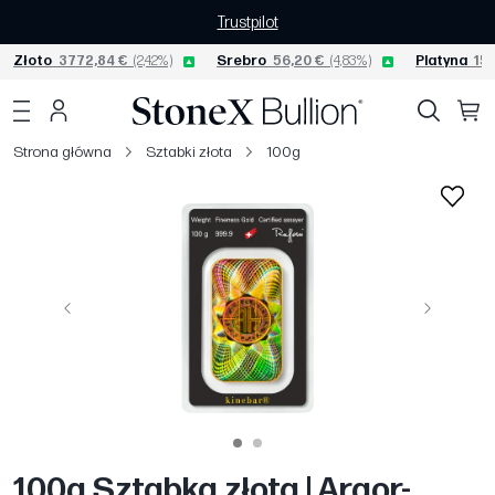
Trustpilot
Złoto
3772,84 €
(2,42%)
Srebro
56,20 €
(4,83%)
Platyna
154
Strona główna
Sztabki złota
100g
Poprzedni
Następny
100g Sztabka złota | Argor-