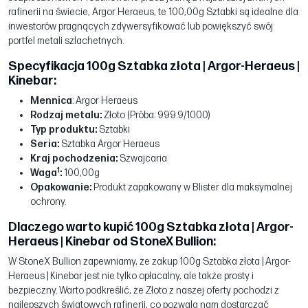
rafinerii na świecie, Argor Heraeus, te 100,00g Sztabki są idealne dla
inwestorów pragnących zdywersyfikować lub powiększyć swój
portfel metali szlachetnych.
Specyfikacja 100g Sztabka złota | Argor-Heraeus |
Kinebar:
Mennica
: Argor Heraeus
Rodzaj metalu:
Złoto (Próba: 999.9/1000)
Typ produktu:
Sztabki
Seria:
Sztabka Argor Heraeus
Kraj pochodzenia:
Szwajcaria
1
Waga
:
100,00g
Opakowanie:
Produkt zapakowany w Blister dla maksymalnej
ochrony.
Dlaczego warto kupić 100g Sztabka złota | Argor-
Heraeus | Kinebar od StoneX Bullion:
W StoneX Bullion zapewniamy, że zakup 100g Sztabka złota | Argor-
Heraeus | Kinebar jest nie tylko opłacalny, ale także prosty i
bezpieczny. Warto podkreślić, że Złoto z naszej oferty pochodzi z
najlepszych światowych rafinerii, co pozwala nam dostarczać