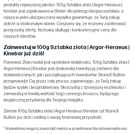
produkty najwyższej jakości. 100g Sztabka złota | Argor-Heraeus |
Kinebar jest zapakowana w Blister dla pełnego bezpieczeństwa, a
nasza w pełni ubezpieczona wysyłka gwarantuje, że Twój zakup
dotrze w doskonałym stanie. Cieszymy się, że możemy zaoferować
przejrzystą ofertę, fachową obsługę i konkurencyjne ceny dla
naszych klientów.
Zainwestuj w 100g Sztabka złota | Argor-Heraeus |
Kinebar już dziś!
Ponieważ Złoto nadal jest symbolem stabilności, 100g Sztabka złota |
Argor-Heraeus | Kinebar jest doskonałą inwestycją zarówno dla
doświadczonych, jak i początkujących inwestorów. StoneX Bullion
przeprowadzi Cię przez cały proces, zapewniając, że Twój zakup
będzie szybki i bezproblemowy. Skorzystaj z dzisiejszej możliwości i
zainwestuj w trwałą wartość tego cennego kruszcu, będącego
bezpieczną przystanią dla Twojego majątku.
Zamów 100g Sztabka złota | Argor-Heraeus | Kinebar od StoneX
Bullion już dziś i zadbaj o swoją finansową przyszłość.
1
Wyświetlana waga to zawartość metalu w przedmiocie. Nie odzwierciedla ona