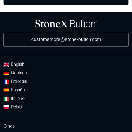
customercare@stonexbullion.com
English
Deutsch
Français
Español
Italiano
Polski
O nas