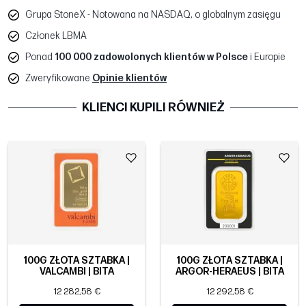
Grupa StoneX - Notowana na NASDAQ, o globalnym zasięgu
Członek LBMA
Ponad
100 000 zadowolonych klientów w Polsce
i Europie
Zweryfikowane
Opinie klientów
KLIENCI KUPILI RÓWNIEŻ
100G ZŁOTA SZTABKA |
100G ZŁOTA SZTABKA |
VALCAMBI | BITA
ARGOR-HERAEUS | BITA
12 282,58 €
12 292,58 €