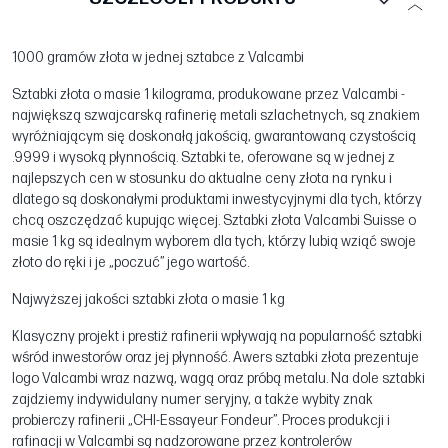
1000 gramów złota w jednej sztabce z Valcambi
Sztabki złota o masie 1 kilograma, produkowane przez Valcambi -
największą szwajcarską rafinerię metali szlachetnych, są znakiem
wyróżniającym się doskonałą jakością, gwarantowaną czystością
.9999 i wysoką płynnością. Sztabki te, oferowane są w jednej z
najlepszych cen w stosunku do aktualne ceny złota na rynku i
dlatego są doskonałymi produktami inwestycyjnymi dla tych, którzy
chcą oszczędzać kupując więcej. Sztabki złota Valcambi Suisse o
masie 1 kg są idealnym wyborem dla tych, którzy lubią wziąć swoje
złoto do ręki i je „poczuć” jego wartość.
Najwyższej jakości sztabki złota o masie 1 kg
Klasyczny projekt i prestiż rafinerii wpływają na popularność sztabki
wśród inwestorów oraz jej płynność. Awers sztabki złota prezentuje
logo Valcambi wraz nazwą, wagą oraz próbą metalu. Na dole sztabki
zajdziemy indywidulany numer seryjny, a także wybity znak
probierczy rafinerii „CHI-Essayeur Fondeur”. Proces produkcji i
rafinacji w Valcambi są nadzorowane przez kontrolerów