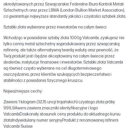
akredytowanych przez Szwajcarskie Federalne Biuro Kontroli Metali
Szlachetnych oraz przez LBMA (London Bullion Market Association),
co gwarantuje najwyższe standardy jakości i czystości sztabek złota.
Sztabki złota wybierane przez inwestorów na całym świeci
Wchodząc w posiadanie sztaby złota 1000g Valcambi, zyskujesz nie
tylko cenny metal szlachetny wyprodukowany przez szwajcarską
rafinerię, ale także alternatywną twardą walutę oraz pewność, że
Twój produkt jest i będzie akceptowany na całym świecie przez
dealerów, instytucje finansowe i inwestorów. Sztabki złota Valcambi
są również często wybierane na cel długoterminowego
oszczędzania, przez klientów szukających bezpieczeństwa i
stabilności z posiadania fizycznego kruszcu.
Najważniejsze cechy:
Zawiera 1 kilogram (32,15 uncji trojańskich) czystego złota próby
999,9Awers zawiera znaczniki identyfikacyjne i logo
ValcambiDoskonały stosunek ceny produktu do aktualnego kursu
złotaIndywidulany numer seryjnyProdukt z renomowanej rafinerii
Valcambi Suisse