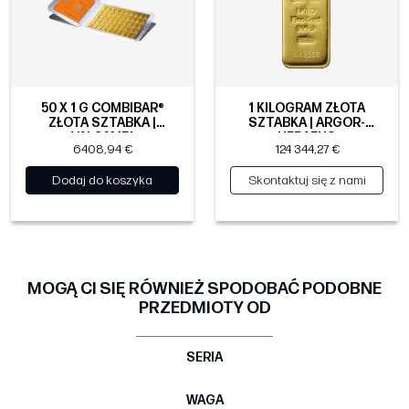
50 X 1 G COMBIBAR®
1 KILOGRAM ZŁOTA
ZŁOTA SZTABKA |
SZTABKA | ARGOR-
VALCAMBI
HERAEUS
6408,94 €
124 344,27 €
Dodaj do koszyka
Skontaktuj się z nami
MOGĄ CI SIĘ RÓWNIEŻ SPODOBAĆ PODOBNE
PRZEDMIOTY OD
SERIA
WAGA