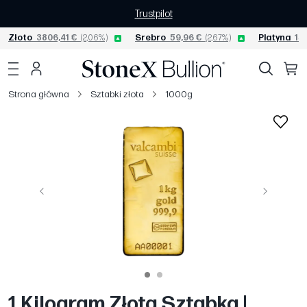
Trustpilot
Złoto
3806,41 €
(2,06%)
Srebro
59,96 €
(2,67%)
Platyna
156
Strona główna
Sztabki złota
1000g
Poprzedni
Następny
1 Kilogram Złota Sztabka |