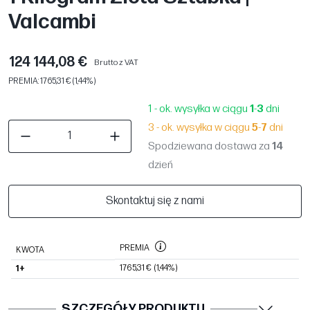
Valcambi
124 144,08 €
Brutto z VAT
PREMIA: 1765,31 € (1,44%)
1 - ok. wysyłka w ciągu
1
-
3
dni
3 - ok. wysyłka w ciągu
5
-
7
dni
Spodziewana dostawa za
14
dzień
Skontaktuj się z nami
PREMIA
KWOTA
1765,31 €
(1,44%)
1+
SZCZEGÓŁY PRODUKTU