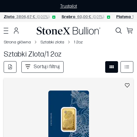
Trustpilot
Złoto
3806,67 €
(0,00%)
Srebro
60,00 €
(0,01%)
Platyna
15
Strona główna
Sztabki złota
1 2oz
Sztabki Zlota/1 2oz
Sortuj i filtruj