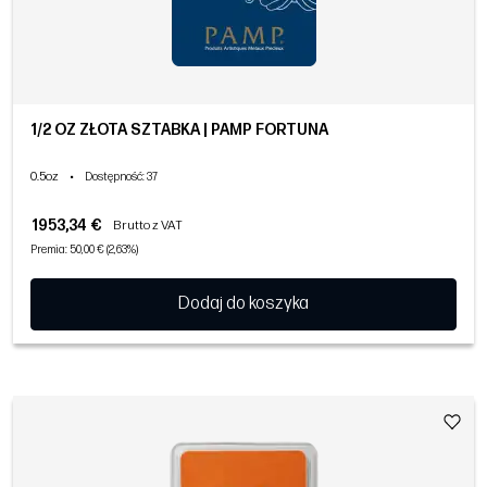
1/2 OZ ZŁOTA SZTABKA | PAMP FORTUNA
0.5oz
•
Dostępność
: 37
1953,34 €
Brutto z VAT
Premia: 50,00 € (2,63%)
Dodaj do koszyka