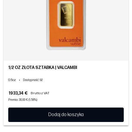
1/2 OZ ZŁOTA SZTABKA | VALCAMBI
0.5oz
•
Dostępność
: 92
1933,34 €
Brutto z VAT
Premia: 30,00 € (1,58%)
Dodaj do koszyka