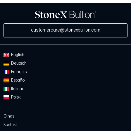
customercare@stonexbullion.com
English
Deutsch
Français
Español
Italiano
Polski
O nas
Kontakt