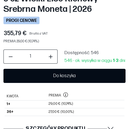
Srebrna Moneta | 2026
PROGI CENOWE
355,79 €
Brutto z VAT
PREMIA: 29,00 € (10,74%)
Dostępność
: 546
546 - ok. wysyłka w ciągu
1
-
3
dni
Do koszyka
PREMIA
KWOTA
29,00 €
(10,74%)
1+
36+
27,00 €
(10,00%)
SZCZEGÓŁY PRODUKTU