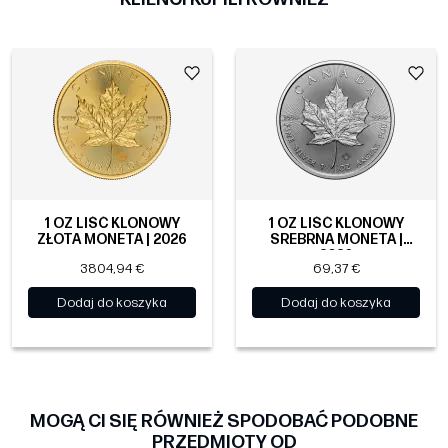
1 OZ LIŚĆ KLONOWY
1 OZ LIŚĆ KLONOWY
ZŁOTA MONETA | 2026
SREBRNA MONETA |
2026
3804,94 €
69,37 €
Dodaj do koszyka
Dodaj do koszyka
MOGĄ CI SIĘ RÓWNIEŻ SPODOBAĆ PODOBNE
PRZEDMIOTY OD