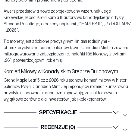
monety 63,5 mm i promienne wykończenie.
Awers przedstawia nowo zaprojektowany wizerunek Jego
Królewskiej Mości Króla Karola III autorstwa kanadyjskiego artysty
Stevena Rosatiego, otoczony napisami „CHARLES III", „25 DOLLARS"
i „2026".
Tło monety jest zdobione precyzyjnymi liniami radialnymi –
charakterystyczną cechą bulionów Royal Canadian Mint – i zawiera
mikrograwurowane zabezpieczenie: maleńki liść klonowy z cyframi
„26", potwierdzającymi rok emisji.
Kamień Milowy w Kanadyjskim Srebrze Bulionowym
Grand Maple Leaf 5 oz z 2026 roku stanowi kamień milowy w historii
bulionów Royal Canadian Mint. Jej imponujący rozmiar, kunsztowna
artystyka i innowacja techniczna sprawiają, że jest to pozycja
wyjątkowa zarówno dla inwestorów, jak i kolekcjonerów.
SPECYFIKACJE
RECENZJE (0)