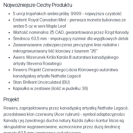
Najważniejsze Cechy Produktu
5 uncji trojańskich srebra próby .9999 – najwyższa czystość
Emitent: Royal Canadian Mint – pierwsza moneta bulionowa ze
srebra 5 oz w serii Maple Leaf
Wartość nominalna: 25 CAD, gwarantowana przez Rząd Kanady
Średnica: 63,5 mm – imponujący rozmiar dla wyjątkowych detali
Zaawansowane zabezpieczenia: precyzyjne linie radialne i
mikrograwurowany liść klonowy z laserem "26"
Awers: Wizerunek Króla Karola III autorstwa kanadyjskiego
artysty Stevena Rosatiego
Rewers: Projekt Czerwonego Liścia Klonowego autorstwa
kanadyjskiej artystki Nathalie Lagacé
Stan: Brilliant Uncirculated (BU)
Kapsułka w zestawie (ilość w pudełku: 36)
Projekt
Rewers, zaprojektowany przez kanadyjską artystkę Nathalie Lagacé,
przedstawia klon czerwony (Acer rubrum) – symbol adaptacyjności
Kanady i jej żywotnego ducha natury. Każda żyłka i kontur liścia są
skrupulatnie wygrawerowane, wzmocnione przez dużą średnicę