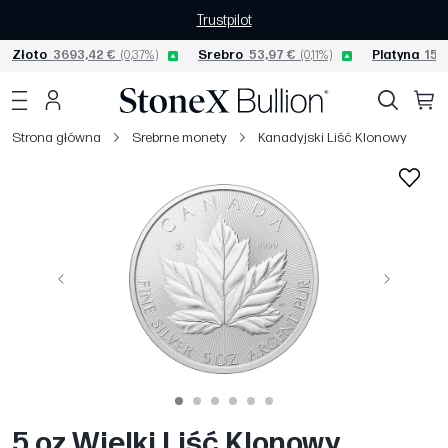
Trustpilot
Złoto
3693,42 €
(0,37%)
Srebro
53,97 €
(0,11%)
Platyna
1535
Strona główna
Srebrne monety
Kanadyjski Liść Klonowy
Poprzedni
Następny
5 oz Wielki Liść Klonowy