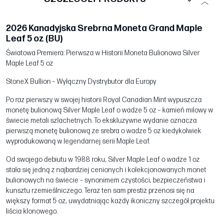
2026 Kanadyjska Srebrna Moneta Grand Maple
Leaf 5 oz (BU)
Światowa Premiera: Pierwsza w Historii Moneta Bulionowa Silver
Maple Leaf 5 oz
StoneX Bullion – Wyłączny Dystrybutor dla Europy
Po raz pierwszy w swojej historii Royal Canadian Mint wypuszcza
monetę bulionową Silver Maple Leaf o wadze 5 oz – kamień milowy w
świecie metali szlachetnych. To ekskluzywne wydanie oznacza
pierwszą monetę bulionową ze srebra o wadze 5 oz kiedykolwiek
wyprodukowaną w legendarnej serii Maple Leaf.
Od swojego debiutu w 1988 roku, Silver Maple Leaf o wadze 1 oz
stała się jedną z najbardziej cenionych i kolekcjonowanych monet
bulionowych na świecie – synonimem czystości, bezpieczeństwa i
kunsztu rzemieślniczego. Teraz ten sam prestiż przenosi się na
większy format 5 oz, uwydatniając każdy ikoniczny szczegół projektu
liścia klonowego.