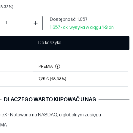
(48,33%)
Dostępność
: 1,657
1,657 - ok. wysyłka w ciągu
1
-
3
dni
Do koszyka
PREMIA
7,25 €
(48,33%)
DLACZEGO WARTO KUPOWAĆ U NAS
neX - Notowana na NASDAQ, o globalnym zasięgu
BMA