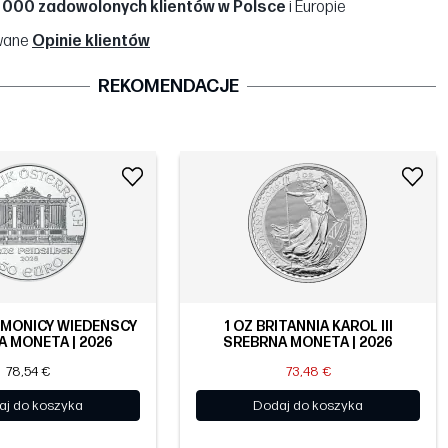
 000 zadowolonych klientów w Polsce
i Europie
wane
Opinie klientów
REKOMENDACJE
RMONICY WIEDEŃSCY
1 OZ BRITANNIA KAROL III
 MONETA | 2026
SREBRNA MONETA | 2026
78,54 €
73,48 €
aj do koszyka
Dodaj do koszyka