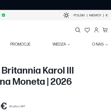
POLSKI
|
NIEMCY
|
€
PROMOCJE
WIEDZA
O NAS
 Britannia Karol III
na Moneta | 2026
 €
Brutto z VAT