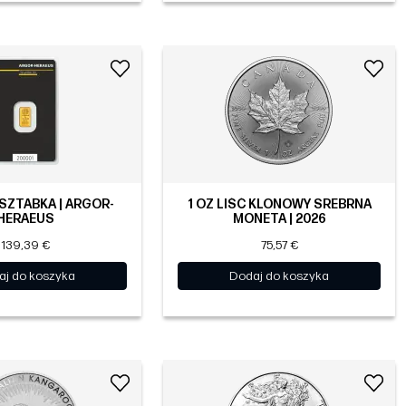
 SZTABKA | ARGOR-
1 OZ LIŚĆ KLONOWY SREBRNA
HERAEUS
MONETA | 2026
139,39 €
75,57 €
aj do koszyka
Dodaj do koszyka