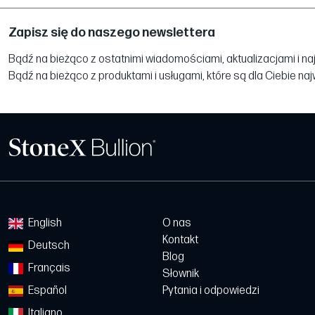
Zapisz się do naszego newslettera
Bądź na bieżąco z ostatnimi wiadomościami, aktualizacjami i na
Bądź na bieżąco z produktami i usługami, które są dla Ciebie na
English
O nas
Kontakt
Deutsch
Blog
Français
Słownik
Español
Pytania i odpowiedzi
Italiano