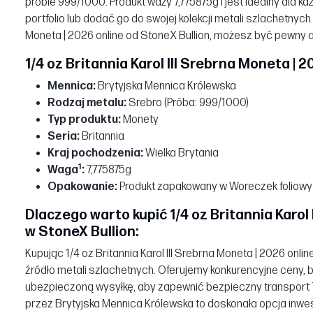
próbie 999/1000. Produkt waży 7,775875g i jest idealny dla 
portfolio lub dodać go do swojej kolekcji metali szlachetnych. 
Moneta | 2026 online od StoneX Bullion, możesz być pewny 
1/4 oz Britannia Karol III Srebrna Moneta |
Mennica:
Brytyjska Mennica Królewska
Rodzaj metalu:
Srebro (Próba: 999/1000)
Typ produktu:
Monety
Seria:
Britannia
Kraj pochodzenia:
Wielka Brytania
1
Waga
:
7,775875g
Opakowanie:
Produkt zapakowany w Woreczek foliowy
Dlaczego warto kupić 1/4 oz Britannia Karol 
w StoneX Bullion:
Kupując 1/4 oz Britannia Karol III Srebrna Moneta | 2026 onli
źródło metali szlachetnych. Oferujemy konkurencyjne ceny, 
ubezpieczoną wysyłkę, aby zapewnić bezpieczny transport 
przez Brytyjska Mennica Królewska to doskonała opcja inw