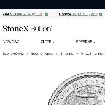
Złoto
3806,67 €
(2,06%)
Srebro
60,00 €
(2,73%)
NOWOŚCI
ZŁOTE
SREBRNE
Strona główna
Srebrne monety
Britannia
1/4 oz Britannia 