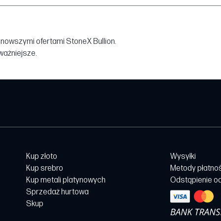
jnowszymi ofertami StoneX Bullion.
jważniejsze.
Kup złoto
Wysyłki
Kup srebro
Metody płatno
Kup metali platynowych
Odstąpienie o
Sprzedaż hurtowa
Skup