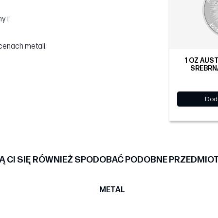
y i
cenach metali.
1 OZ AUS
SREBRNA
Dod
 CI SIĘ RÓWNIEŻ SPODOBAĆ PODOBNE PRZEDMIO
METAL