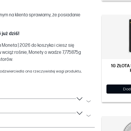
anym na klienta sprawiamy, że posiadanie
już dziś!
a Moneta | 2026 do koszyka i ciesz się
 wciąż rośnie, Monety o wadze 7,775875g
storów.
1G ZŁOTA
dzwierciedla ona rzeczywistej wagi produktu,
Dod