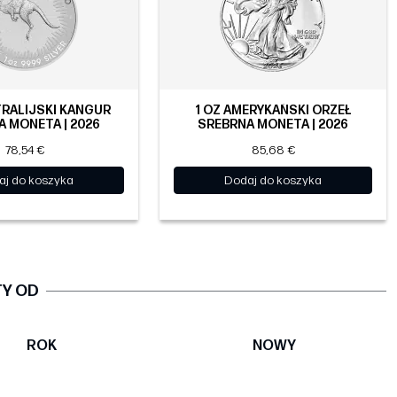
TRALIJSKI KANGUR
1 OZ AMERYKAŃSKI ORZEŁ
 MONETA | 2026
SREBRNA MONETA | 2026
78,54 €
85,68 €
aj do koszyka
Dodaj do koszyka
TY OD
ROK
NOWY