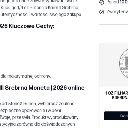
każdego, kto chce zdywersyfikować swoje
Ponad
100
Kupując 1/4 oz Britannia Karol III Srebrna
Zweryfiko
autentyczności i wartości swojego zakupu.
 2026 Kluczowe Cechy:
 dla maksymalnej ochrony.
III Srebrna Moneta | 2026 online
1 OZ FILHA
SREBRNA
ne od StoneX Bullion, wybierasz zaufane
bezpieczne opakowanie i w pełni
Dod
Twojej przesyłki. Produkt wyprodukowany
estycyjna zarówno dla doświadczonych