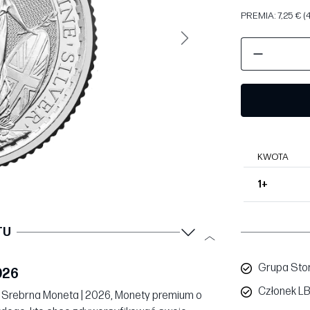
PREMIA: 7,25 € 
Następny
KWOTA
1+
TU
Grupa Sto
026
Członek L
 III Srebrna Moneta | 2026, Monety premium o