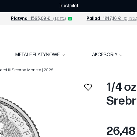
Trustpilot
Platyna
1565,09 €
(1,01%)
Pallad
1247,16 €
(0,27%)
METALE PLATYNOWE
AKCESORIA
Karol III Srebrna Moneta | 2026
1/4 oz
Srebr
26,48