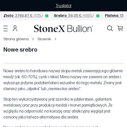
Trustpilot
Złoto
3746,87 €
(1,71%)
Srebro
56,05 €
(4,56%)
Platyna
1550
Strona główna
Slownik
Nowe srebro
Nowe srebro to handlowa nazwa stopu metali zawierającego głównie
miedź (ok. 60–70%), cynk i nikiel. Mimo nazwy nie zawiera on srebra i
wykazuje jedynie podobieństwo wizualne do tego metalu. Znany jest
również jako „alpaka” lub „niemieckie srebro”.
Stop ten wykorzystywany jest szeroko w jubilerstwie, galanterii
metalowej oraz przy produkcji medali i monet pamiątkowych. Ze
względu na odporność na korozję oraz atrakcyjny wygląd jest
ceniony jako tańsza alternatywa dla srebra.