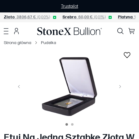
Trustpilot
Złoto
3806,67 €
(0,00%)
Srebro
60,00 €
(0,01%)
Platyna
15
Strona główna
Pudelka
Poprzedni
Następny
Etui Na Jedną Sztabkę Złota W