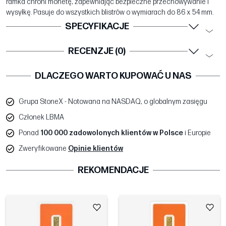
ramka chroni monetę, zapewniając bezpieczne przechowywanie i
wysyłkę. Pasuje do wszystkich blistrów o wymiarach do 86 x 54 mm.
SPECYFIKACJE
RECENZJE (0)
DLACZEGO WARTO KUPOWAĆ U NAS
Grupa StoneX - Notowana na NASDAQ, o globalnym zasięgu
Członek LBMA
Ponad
100 000 zadowolonych klientów w Polsce
i Europie
Zweryfikowane
Opinie klientów
REKOMENDACJE