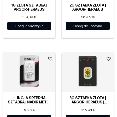
1G ZŁOTA SZTABKA |
2G SZTABKA ZŁOTA |
ARGOR-HERAEUS
ARGOR-HERAEUS
139,39 €
269,77 €
Dodaj do koszyka
Dodaj do koszyka
1 UNCJA SREBRNA
5G SZTABKA ZŁOTA |
SZTABKA | NADIR METAL
ARGOR-HERAEUS |
RAFINERI
KINEBAR
87,76 €
648,94 €