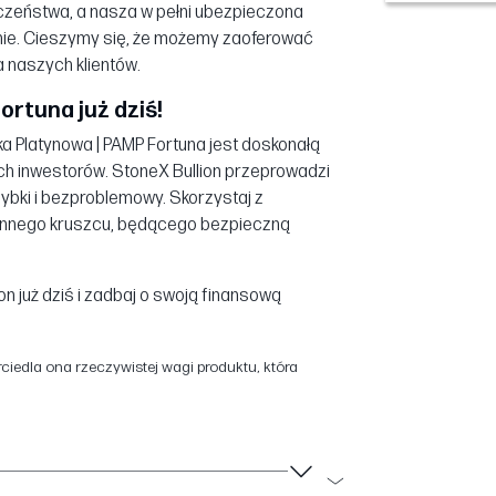
czeństwa, a nasza w pełni ubezpieczona
anie. Cieszymy się, że możemy zaoferować
a naszych klientów.
ortuna już dziś!
ka Platynowa | PAMP Fortuna jest doskonałą
ch inwestorów. StoneX Bullion przeprowadzi
zybki i bezproblemowy. Skorzystaj z
 cennego kruszcu, będącego bezpieczną
n już dziś i zadbaj o swoją finansową
iedla ona rzeczywistej wagi produktu, która