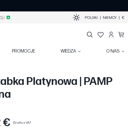
%)
POLSKI
|
NIEMCY
|
€
PROMOCJE
WIEDZA
O NAS
tabka Platynowa | PAMP
na
2 €
Brutto z VAT