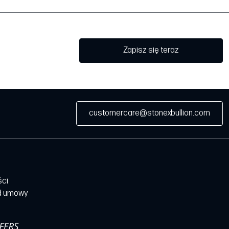
Zapisz się teraz
customercare@stonexbullion.com
ści
d umowy