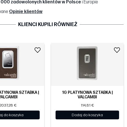
 000 zadowolonych klientów w Polsce
i Europie
wane
Opinie klientów
KLIENCI KUPILI RÓWNIEŻ
ATYNOWA SZTABKA |
1G PLATYNOWA SZTABKA |
VALCAMBI
VALCAMBI
2037,28 €
114,81 €
aj do koszyka
Dodaj do koszyka