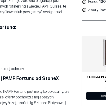
reprezentują zarówno elegancję, jak i
Ponad
100
ych rafinerii na świecie, PAMP Suisse, te
Zweryfiko
syfikować lub powiększyć swój portfel
Fortuna:
malnej ochrony.
1 UNCJA PL
 | PAMP Fortuna od StoneX
 PAMP Fortuna jest nie tylko opłacalny, ale
Dod
szej oferty pochodzi z najlepszych
jwyższej jakości. 1g Sztabka Platynowa |