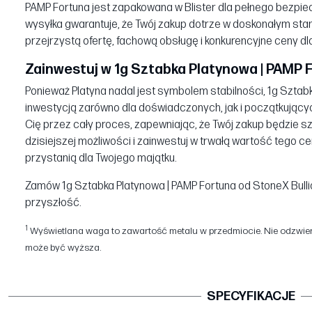
PAMP Fortuna jest zapakowana w Blister dla pełnego bezpie
wysyłka gwarantuje, że Twój zakup dotrze w doskonałym st
przejrzystą ofertę, fachową obsługę i konkurencyjne ceny dl
Zainwestuj w 1g Sztabka Platynowa | PAMP F
Ponieważ Platyna nadal jest symbolem stabilności, 1g Sztab
inwestycją zarówno dla doświadczonych, jak i początkujący
Cię przez cały proces, zapewniając, że Twój zakup będzie s
dzisiejszej możliwości i zainwestuj w trwałą wartość tego
przystanią dla Twojego majątku.
Zamów 1g Sztabka Platynowa | PAMP Fortuna od StoneX Bullio
przyszłość.
1
Wyświetlana waga to zawartość metalu w przedmiocie. Nie odzwierc
może być wyższa.
SPECYFIKACJE