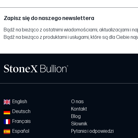
Zapisz się do naszego newslettera
Bądź na bieżąco z ostatnimi wiadomościami, aktualizacjami i na
Bądź na bieżąco z produktami i usługami, które są dla Ciebie na
English
O nas
Kontakt
Deutsch
Blog
Français
Słownik
Español
Pytania i odpowiedzi