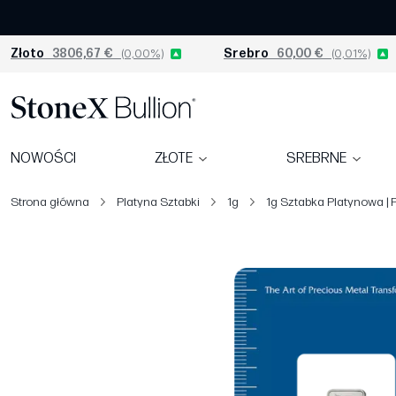
Złoto
3806,67 €
(0,00%)
Srebro
60,00 €
(0,01%)
NOWOŚCI
ZŁOTE
SREBRNE
Strona główna
Platyna Sztabki
1g
1g Sztabka Platynowa |