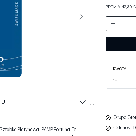
PREMIA: 42,30 €
Następny
KWOTA
1+
TU
Grupa Sto
Członek L
 Sztabka Platynowa | PAMP Fortuna. Te