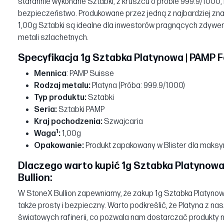
starannie wykonane Sztabki, z kruszcu o próbie 999.9/1000, 
bezpieczeństwo. Produkowane przez jedną z najbardziej znan
1,00g Sztabki są idealne dla inwestorów pragnących zdywer
metali szlachetnych.
Specyfikacja 1g Sztabka Platynowa | PAMP 
Mennica
: PAMP Suisse
Rodzaj metalu:
Platyna (Próba: 999.9/1000)
Typ produktu:
Sztabki
Seria:
Sztabki PAMP
Kraj pochodzenia:
Szwajcaria
1
Waga
:
1,00g
Opakowanie:
Produkt zapakowany w Blister dla maksy
Dlaczego warto kupić 1g Sztabka Platynowa
Bullion:
W StoneX Bullion zapewniamy, że zakup 1g Sztabka Platynowa |
także prosty i bezpieczny. Warto podkreślić, że Platyna z na
światowych rafinerii, co pozwala nam dostarczać produkty na