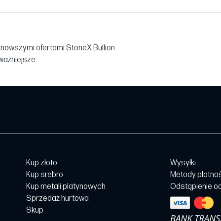
jnowszymi ofertami StoneX Bullion.
jważniejsze.
Kup złoto
Wysyłki
Kup srebro
Metody płatno
Kup metali platynowych
Odstąpienie o
Sprzedaż hurtowa
Skup