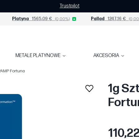
Trustpilot
Platyna
1565,09 €
(0,00%)
Pallad
1247,16 €
(0,00
METALE PLATYNOWE
AKCESORIA
 PAMP Fortuna
1g Sz
Fortu
110,2