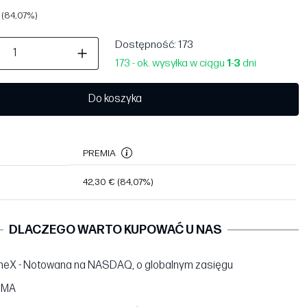
 (84,07%)
Dostępność
: 173
173 - ok. wysyłka w ciągu
1
-
3
dni
Do koszyka
PREMIA
42,30 €
(84,07%)
DLACZEGO WARTO KUPOWAĆ U NAS
neX - Notowana na NASDAQ, o globalnym zasięgu
BMA